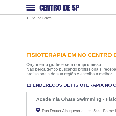
CENTRO DE
SP
Saúde Centro
FISIOTERAPIA EM NO CENTRO 
Orçamento grátis e sem compromisso
Não perca tempo buscando profissionais, receba
profissionais da sua região e escolha a melhor.
11 ENDEREÇOS DE FISIOTERAPIA NO
Academia Ohata Swimming - Fisi
Rua Doutor Albuquerque Lins, 544 - Bairro: 