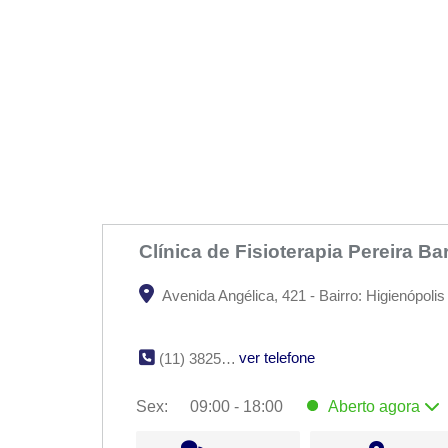
Clínica de Fisioterapia Pereira Ba
Avenida Angélica, 421 - Bairro: Higienópolis
ver telefone
(11) 3825-9411
Sex:
09:00 - 18:00
Aberto
agora
Seg:
09:00 - 18:00