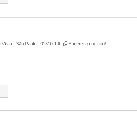
a Vista - São Paulo - 01310-100
Endereço copiado!