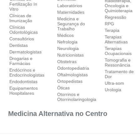
Radioterapia,
Fertilização In
Laboratórios
Oncologia e
Vitro
Quimioterapia
Maternidades
Clínicas de
Regressão
Medicina e
Imunização
Segurança do
RPG
Clínicas
Trabalho
Terapia
Odontológicas
Médicos
Terapias
Consultórios
Nefrologia
Alternativas
Dentistas
Neurologia
Terapias
Dermatologistas
Ocupacionais
Nutricionistas
Drogarias e
Tomografia e
Obstetras
Farmácias
Ressonância
Odontopediatria
Endócrinos e
Tratamento de
Oftalmologistas
Endocrinologistas
Dor
Ortopedistas
Endodontistas
Ultra-som
Óticas
Equipamentos
Urologia
Hospitalares
Otorrinos e
Otorrinolaringologia
Medicina Alternativa no Centro