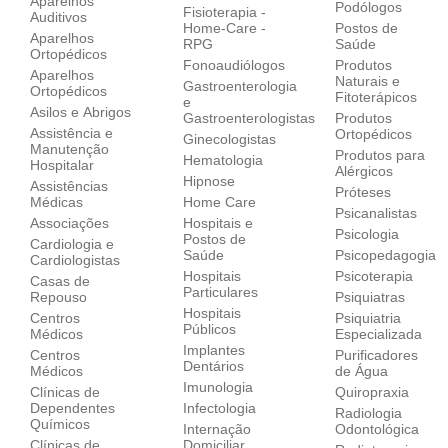
Aparelhos
Podólogos
Fisioterapia -
Auditivos
Home-Care -
Postos de
Aparelhos
RPG
Saúde
Ortopédicos‎
Fonoaudiólogos
Produtos
Aparelhos
Naturais e
Gastroenterologia
Ortopédicos‎
Fitoterápicos
e
Asilos e Abrigos
Gastroenterologistas
Produtos
Assistência e
Ortopédicos
Ginecologistas
Manutenção
Produtos para
Hematologia
Hospitalar
Alérgicos
Hipnose
Assistências
Próteses
Médicas
Home Care
Psicanalistas
Associações
Hospitais e
Psicologia
Postos de
Cardiologia e
Saúde
Psicopedagogia
Cardiologistas
Hospitais
Psicoterapia
Casas de
Particulares
Repouso
Psiquiatras
Hospitais
Centros
Psiquiatria
Públicos
Médicos
Especializada
Implantes
Centros
Purificadores
Dentários
Médicos
de Água
Imunologia
Clínicas de
Quiropraxia
Dependentes
Infectologia
Radiologia
Químicos
Internação
Odontológica
Clínicas de
Domiciliar