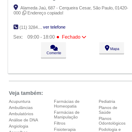
Alameda Jaú, 687 - Cerqueira Cesar, São Paulo, 01420-
000
Endereço copiado!
ver telefone
(11) 3284-2513
●
Sex:
09:00 - 18:00
Fechado
Seg:
09:00 - 18:00
Mapa
Ter:
09:00 - 18:00
Comente
Qua:
09:00 - 18:00
Qui:
09:00 - 18:00
●
Sex:
09:00 - 18:00
Fechado
Sáb:
Fechado
Dom:
Fechado
Veja também:
Acupuntura
Farmácias de
Pediatria
Homeopatia
Ambulâncias
Planos de
Farmácias de
Saúde
Ambulatórios
Manipulação
Planos
Análise de DNA
Filtros
Odontológicos
Angiologia
Fisioterapia
Podologia e