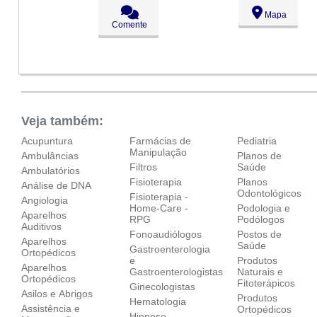
Seg:
09:00 - 18:00
Mapa
Ter:
09:00 - 18:00
Comente
Qua:
09:00 - 18:00
●
Qui:
09:00 - 18:00
Abre ás 09:00
Sex:
09:00 - 18:00
Sáb:
Fechado
Dom:
Fechado
Veja também:
Acupuntura
Farmácias de
Pediatria
Manipulação
Ambulâncias
Planos de
Filtros
Saúde
Ambulatórios
Fisioterapia
Planos
Análise de DNA
Odontológicos
Fisioterapia -
Angiologia
Home-Care -
Podologia e
Aparelhos
RPG
Podólogos
Auditivos
Fonoaudiólogos
Postos de
Aparelhos
Saúde
Gastroenterologia
Ortopédicos‎
e
Produtos
Aparelhos
Gastroenterologistas
Naturais e
Ortopédicos‎
Fitoterápicos
Ginecologistas
Asilos e Abrigos
Produtos
Hematologia
Assistência e
Ortopédicos
Hipnose