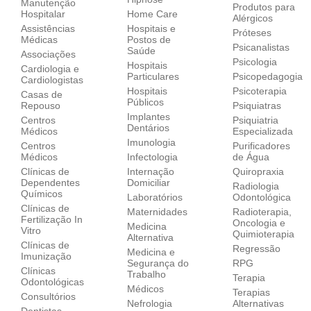
Manutenção
Produtos para
Hospitalar
Home Care
Alérgicos
Assistências
Hospitais e
Próteses
Médicas
Postos de
Psicanalistas
Saúde
Associações
Psicologia
Hospitais
Cardiologia e
Particulares
Psicopedagogia
Cardiologistas
Hospitais
Psicoterapia
Casas de
Públicos
Repouso
Psiquiatras
Implantes
Centros
Psiquiatria
Dentários
Médicos
Especializada
Imunologia
Centros
Purificadores
Médicos
Infectologia
de Água
Clínicas de
Internação
Quiropraxia
Dependentes
Domiciliar
Radiologia
Químicos
Laboratórios
Odontológica
Clínicas de
Maternidades
Radioterapia,
Fertilização In
Oncologia e
Medicina
Vitro
Quimioterapia
Alternativa
Clínicas de
Regressão
Medicina e
Imunização
Segurança do
RPG
Clínicas
Trabalho
Terapia
Odontológicas
Médicos
Terapias
Consultórios
Nefrologia
Alternativas
Dentistas