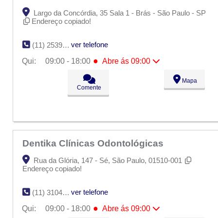
Largo da Concórdia, 35 Sala 1 - Brás - São Paulo - SP
Endereço copiado!
ver telefone
(11) 2539-0300
●
Qui:
09:00 - 18:00
Abre ás 09:00
Seg:
09:00 - 18:00
Mapa
Ter:
09:00 - 18:00
Comente
Qua:
09:00 - 18:00
●
Qui:
09:00 - 18:00
Abre ás 09:00
Sex:
09:00 - 18:00
Sáb:
Fechado
Dom:
Fechado
Dentika Clínicas Odontológicas
Rua da Glória, 147 - Sé, São Paulo, 01510-001
Endereço copiado!
ver telefone
(11) 3104-4335
●
Qui:
09:00 - 18:00
Abre ás 09:00