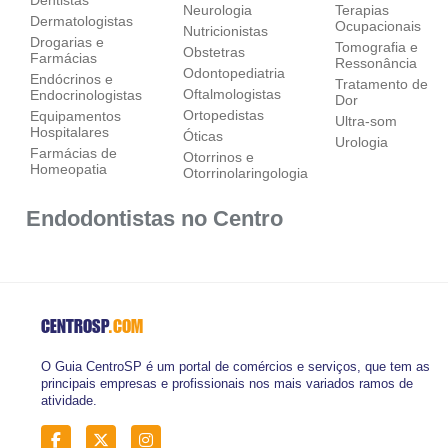
Neurologia
Terapias
Dermatologistas
Ocupacionais
Nutricionistas
Drogarias e
Tomografia e
Obstetras
Farmácias
Ressonância
Odontopediatria
Endócrinos e
Tratamento de
Oftalmologistas
Endocrinologistas
Dor
Ortopedistas
Equipamentos
Ultra-som
Hospitalares
Óticas
Urologia
Farmácias de
Otorrinos e
Homeopatia
Otorrinolaringologia
Endodontistas no Centro
CENTROSP
.COM
O Guia CentroSP é um portal de comércios e serviços, que tem as
principais empresas e profissionais nos mais variados ramos de
atividade.