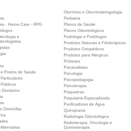
Otorrinos e Otorrinolaringologia
pia
Pediatria
apia - Home-Care - RPG
Planos de Saúde
ólogos
Planos Odontológicos
erologia e
Podologia e Podólogos
erologistas
Produtos Naturais e Fitoterápicos
istas
Produtos Ortopédicos
gia
Produtos para Alérgicos
Próteses
re
Psicanalistas
s e Postos de Saúde
Psicologia
 Particulares
Psicopedagogia
 Públicos
Psicoterapia
s Dentários
Psiquiatras
ia
Psiquiatria Especializada
gia
Purificadores de Água
o Domiciliar
Quiropraxia
rios
Radiologia Odontológica
ades
Radioterapia, Oncologia e
Alternativa
Quimioterapia