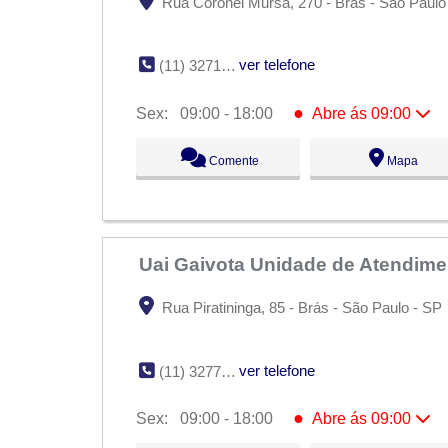
Rua Coronel Mursa, 270 - Brás - São Paulo
ver telefone
(11) 3271-7542
●
Sex:
09:00 - 18:00
Abre ás 09:00
Seg:
09:00 - 18:00
Comente
Mapa
Ter:
09:00 - 18:00
Qua:
09:00 - 18:00
Qui:
09:00 - 18:00
●
Sex:
09:00 - 18:00
Abre ás 09:00
Sáb:
Fechado
Dom:
Fechado
Uai Gaivota Unidade de Atendimen
Rua Piratininga, 85 - Brás - São Paulo - SP
ver telefone
(11) 3277-0851
●
Sex:
09:00 - 18:00
Abre ás 09:00