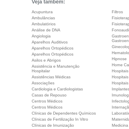
Veja também:
Acupuntura
Filtros
Ambulâncias
Fisiotera
Ambulatórios
Fisioter
Análise de DNA
Fonoaudi
Angiologia
Gastroent
Gastroent
Aparelhos Auditivos
Ginecolog
Aparelhos Ortopédicos‎
Hematolo
Aparelhos Ortopédicos‎
Hipnose
Asilos e Abrigos
Home Ca
Assistência e Manutenção
Hospitalar
Hospitai
Assistências Médicas
Hospitais
Associações
Hospitais
Cardiologia e Cardiologistas
Implante
Casas de Repouso
Imunolog
Centros Médicos
Infectolo
Centros Médicos
Internaçã
Clínicas de Dependentes Químicos
Laborató
Clínicas de Fertilização In Vitro
Maternid
Clínicas de Imunização
Medicina 