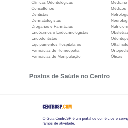
Clínicas Odontológicas
Medicina
Consultórios
Médicos
Dentistas
Nefrologi
Dermatologistas
Neurolog
Drogarias e Farmácias
Nutricion
Endócrinos e Endocrinologistas
Obstetra
Endodontistas
Odontope
Equipamentos Hospitalares
Oftalmolo
Farmácias de Homeopatia
Ortopedi
Farmácias de Manipulação
Óticas
Postos de Saúde no Centro
CENTROSP
.COM
O Guia CentroSP é um portal de comércios e serviç
ramos de atividade.