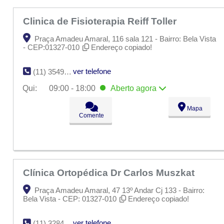
Clinica de Fisioterapia Reiff Toller
Praça Amadeu Amaral, 116 sala 121 - Bairro: Bela Vista
- CEP:01327-010
Endereço copiado!
ver telefone
(11) 3549-0963
Qui:
09:00 - 18:00
Aberto
agora
Seg:
09:00 - 18:00
Mapa
Ter:
09:00 - 18:00
Comente
Qua:
09:00 - 18:00
Qui:
09:00 - 18:00
Aberto
agora
Sex:
09:00 - 18:00
Sáb:
Fechado
Dom:
Fechado
Clínica Ortopédica Dr Carlos Muszkat
Praça Amadeu Amaral, 47 13º Andar Cj 133 - Bairro:
Bela Vista - CEP: 01327-010
Endereço copiado!
ver telefone
(11) 3284-2434