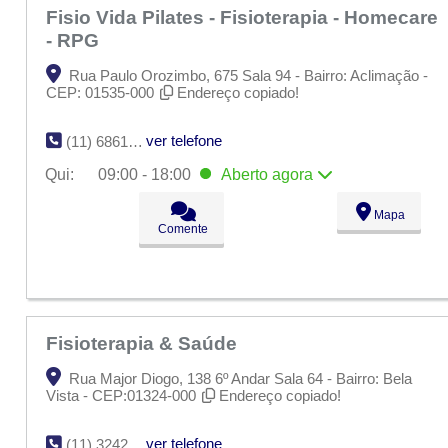
Fisio Vida Pilates - Fisioterapia - Homecare
- RPG
Rua Paulo Orozimbo, 675 Sala 94 - Bairro: Aclimação -
CEP: 01535-000
Endereço copiado!
ver telefone
(11) 6861-1363 / (11) 8339-8119
Qui:
09:00 - 18:00
Aberto
agora
Seg:
09:00 - 18:00
Mapa
Ter:
09:00 - 18:00
Comente
Qua:
09:00 - 18:00
Qui:
09:00 - 18:00
Aberto
agora
Sex:
09:00 - 18:00
Sáb:
Fechado
Dom:
Fechado
Fisioterapia & Saúde
Rua Major Diogo, 138 6º Andar Sala 64 - Bairro: Bela
Vista - CEP:01324-000
Endereço copiado!
ver telefone
(11) 3242-8037