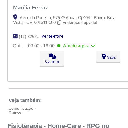
Marília Ferraz
Avenida Paulista, 575 4º Andar Cj 404 - Bairro: Bela
Vista - CEP:01311-000
Endereço copiado!
ver telefone
(11) 3262-1769
Qui:
09:00 - 18:00
Aberto
agora
Seg:
09:00 - 18:00
Mapa
Ter:
09:00 - 18:00
Comente
Qua:
09:00 - 18:00
Qui:
09:00 - 18:00
Aberto
agora
Sex:
09:00 - 18:00
Sáb:
Fechado
Dom:
Fechado
Veja também:
Comunicação -
Outros
Fisioterapia - Home-Care - RPG no