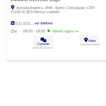
Avenida Angélica, 2646 - Bairro: Consolação- CEP:
01228-20
Endereço copiado!
ver telefone
(11) 3231-2048
Qui:
09:00 - 18:00
Aberto
agora
Seg:
09:00 - 18:00
Mapa
Ter:
09:00 - 18:00
Comente
Qua:
09:00 - 18:00
Qui:
09:00 - 18:00
Aberto
agora
Sex:
09:00 - 18:00
Sáb:
Fechado
Dom:
Fechado