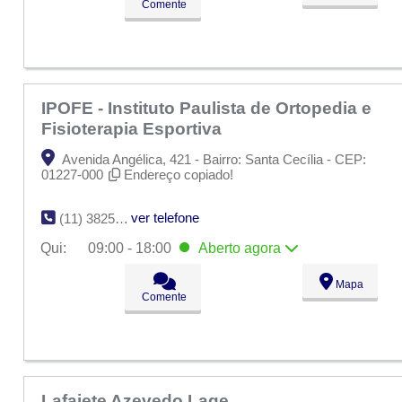
Comente
Qua:
09:00 - 18:00
Qui:
09:00 - 18:00
Aberto
agora
Sex:
09:00 - 18:00
Sáb:
Fechado
Dom:
Fechado
IPOFE - Instituto Paulista de Ortopedia e
Fisioterapia Esportiva
Avenida Angélica, 421 - Bairro: Santa Cecília - CEP:
01227-000
Endereço copiado!
ver telefone
(11) 3825-9411
Qui:
09:00 - 18:00
Aberto
agora
Seg:
09:00 - 18:00
Mapa
Ter:
09:00 - 18:00
Comente
Qua:
09:00 - 18:00
Qui:
09:00 - 18:00
Aberto
agora
Sex:
09:00 - 18:00
Sáb:
Fechado
Dom:
Fechado
Lafaiete Azevedo Lage