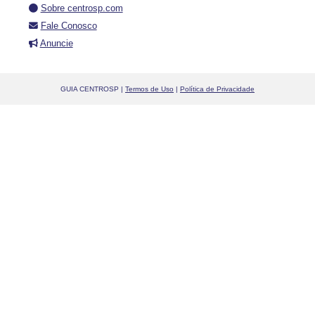
Sobre centrosp.com
Fale Conosco
Anuncie
GUIA CENTROSP |
Termos de Uso
|
Política de Privacidade