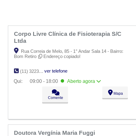
Corpo Livre Clínica de Fisioterapia S/C
Ltda
Rua Correia de Melo, 85 - 1° Andar Sala 14 - Bairro:
Bom Retiro
Endereço copiado!
ver telefone
(11) 3223-5477
Qui:
09:00 - 18:00
Aberto
agora
Seg:
09:00 - 18:00
Mapa
Ter:
09:00 - 18:00
Comente
Qua:
09:00 - 18:00
Qui:
09:00 - 18:00
Aberto
agora
Sex:
09:00 - 18:00
Sáb:
Fechado
Dom:
Fechado
Doutora Vergínia Maria Fuggi