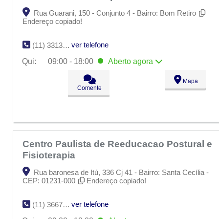
Rua Guarani, 150 - Conjunto 4 - Bairro: Bom Retiro
Endereço copiado!
ver telefone
(11) 3313-5100
Qui:
09:00 - 18:00
Aberto
agora
Seg:
09:00 - 18:00
Mapa
Ter:
09:00 - 18:00
Comente
Qua:
09:00 - 18:00
Qui:
09:00 - 18:00
Aberto
agora
Sex:
09:00 - 18:00
Sáb:
Fechado
Dom:
Fechado
Centro Paulista de Reeducacao Postural e
Fisioterapia
Rua baronesa de Itú, 336 Cj 41 - Bairro: Santa Cecília -
CEP: 01231-000
Endereço copiado!
ver telefone
(11) 3667-1972