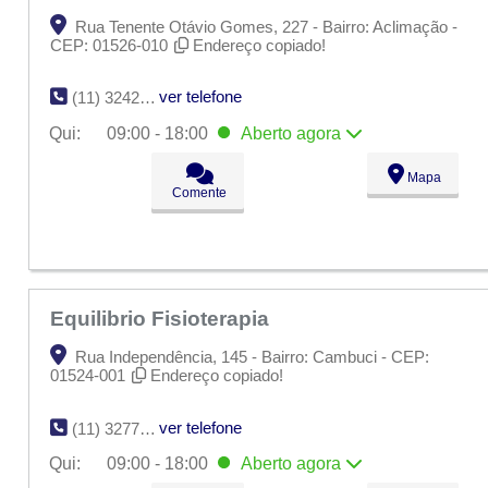
Rua Tenente Otávio Gomes, 227 - Bairro: Aclimação -
CEP: 01526-010
Endereço copiado!
ver telefone
(11) 3242-3049 / (11) 9343-5516
Qui:
09:00 - 18:00
Aberto
agora
Seg:
09:00 - 18:00
Mapa
Ter:
09:00 - 18:00
Comente
Qua:
09:00 - 18:00
Qui:
09:00 - 18:00
Aberto
agora
Sex:
09:00 - 18:00
Sáb:
Fechado
Dom:
Fechado
Equilibrio Fisioterapia
Rua Independência, 145 - Bairro: Cambuci - CEP:
01524-001
Endereço copiado!
ver telefone
(11) 3277-5936
Qui:
09:00 - 18:00
Aberto
agora