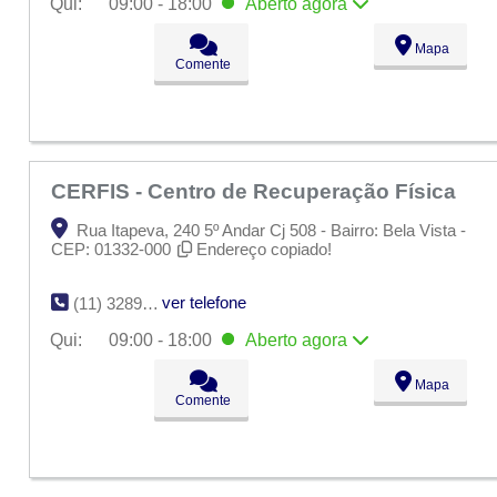
Qui:
09:00 - 18:00
Aberto
agora
Seg:
09:00 - 18:00
Mapa
Ter:
09:00 - 18:00
Comente
Qua:
09:00 - 18:00
Qui:
09:00 - 18:00
Aberto
agora
Sex:
09:00 - 18:00
Sáb:
Fechado
Dom:
Fechado
CERFIS - Centro de Recuperação Física
Rua Itapeva, 240 5º Andar Cj 508 - Bairro: Bela Vista -
CEP: 01332-000
Endereço copiado!
ver telefone
(11) 3289-2514
Qui:
09:00 - 18:00
Aberto
agora
Seg:
09:00 - 18:00
Mapa
Ter:
09:00 - 18:00
Comente
Qua:
09:00 - 18:00
Qui:
09:00 - 18:00
Aberto
agora
Sex:
09:00 - 18:00
Sáb:
Fechado
Dom:
Fechado