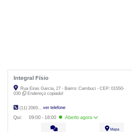
Integral Físio
Rua Eiras Garcia, 27 - Bairro: Cambuci - CEP: 01550-
030
Endereço copiado!
ver telefone
(11) 2069-8165
Qui:
09:00 - 18:00
Aberto
agora
Seg:
09:00 - 18:00
Mapa
Ter:
09:00 - 18:00