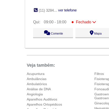
ver telefone
(11) 3284-3855
●
Qui:
09:00 - 18:00
Fechado
Seg:
09:00 - 18:00
Comente
Mapa
Ter:
09:00 - 18:00
Qua:
09:00 - 18:00
●
Qui:
09:00 - 18:00
Fechado
Sex:
09:00 - 18:00
Sáb:
Fechado
Dom:
Fechado
Veja também:
Acupuntura
Filtros
Ambulâncias
Fisiotera
Ambulatórios
Fisioter
Análise de DNA
Fonoaudi
Angiologia
Gastroent
Gastroent
Aparelhos Auditivos
Ginecolog
Aparelhos Ortopédicos‎
Hematolo