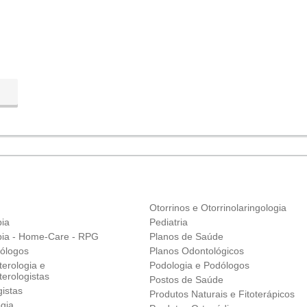
Otorrinos e Otorrinolaringologia
pia
Pediatria
apia - Home-Care - RPG
Planos de Saúde
ólogos
Planos Odontológicos
erologia e
Podologia e Podólogos
erologistas
Postos de Saúde
istas
Produtos Naturais e Fitoterápicos
gia