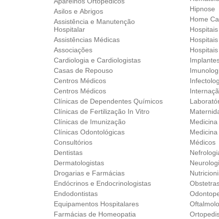
Aparelhos Ortopédicos‎
Hipnose
Asilos e Abrigos
Home Ca
Assistência e Manutenção
Hospitalar
Hospitai
Assistências Médicas
Hospitais
Associações
Hospitais
Cardiologia e Cardiologistas
Implante
Casas de Repouso
Imunolog
Centros Médicos
Infectolo
Centros Médicos
Internaçã
Clínicas de Dependentes Químicos
Laborató
Clínicas de Fertilização In Vitro
Maternid
Clínicas de Imunização
Medicina 
Clínicas Odontológicas
Medicina
Consultórios
Médicos
Dentistas
Nefrologi
Dermatologistas
Neurolog
Drogarias e Farmácias
Nutricion
Endócrinos e Endocrinologistas
Obstetra
Endodontistas
Odontope
Equipamentos Hospitalares
Oftalmolo
Farmácias de Homeopatia
Ortopedi