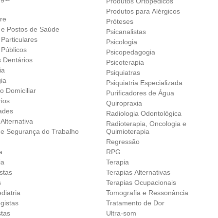
Produtos Ortopédicos
Produtos para Alérgicos
re
Próteses
s e Postos de Saúde
Psicanalistas
 Particulares
Psicologia
 Públicos
Psicopedagogia
s Dentários
Psicoterapia
ia
Psiquiatras
gia
Psiquiatria Especializada
o Domiciliar
Purificadores de Água
rios
Quiropraxia
ades
Radiologia Odontológica
Alternativa
Radioterapia, Oncologia e
 e Segurança do Trabalho
Quimioterapia
Regressão
a
RPG
ia
Terapia
istas
Terapias Alternativas
s
Terapias Ocupacionais
diatria
Tomografia e Ressonância
gistas
Tratamento de Dor
stas
Ultra-som