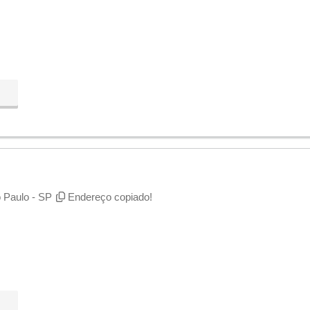
o Paulo - SP
Endereço copiado!