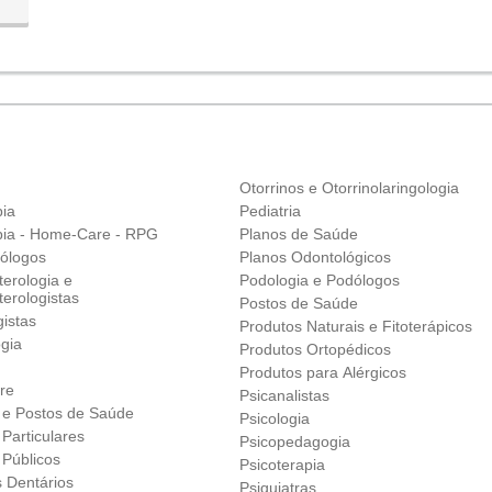
Otorrinos e Otorrinolaringologia
pia
Pediatria
apia - Home-Care - RPG
Planos de Saúde
ólogos
Planos Odontológicos
erologia e
Podologia e Podólogos
erologistas
Postos de Saúde
istas
Produtos Naturais e Fitoterápicos
gia
Produtos Ortopédicos
Produtos para Alérgicos
re
Psicanalistas
s e Postos de Saúde
Psicologia
 Particulares
Psicopedagogia
 Públicos
Psicoterapia
s Dentários
Psiquiatras