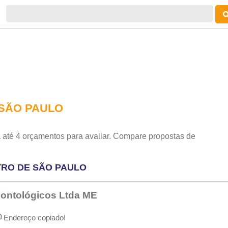
SÃO PAULO
 até 4 orçamentos para avaliar. Compare propostas de
TRO DE SÃO PAULO
dontológicos Ltda ME
Endereço copiado!