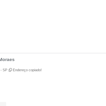
 Moraes
 - SP
Endereço copiado!