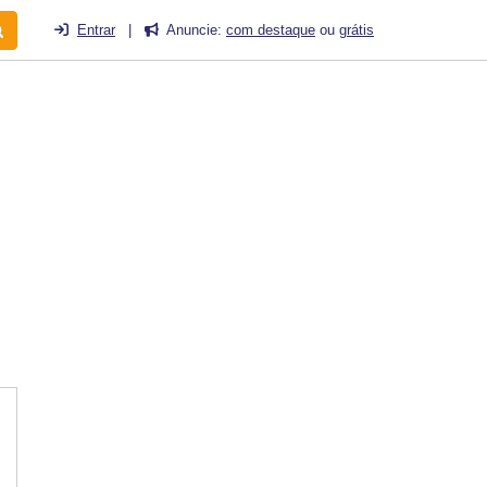
Entrar
|
Anuncie:
com destaque
ou
grátis