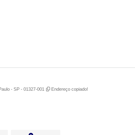
Paulo - SP - 01327-001
Endereço copiado!