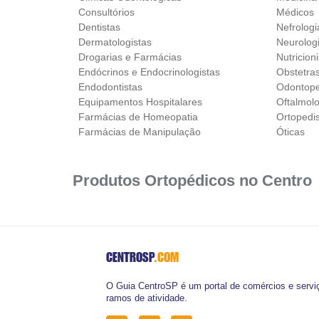
Consultórios
Médicos
Dentistas
Nefrologi
Dermatologistas
Neurolog
Drogarias e Farmácias
Nutricion
Endócrinos e Endocrinologistas
Obstetra
Endodontistas
Odontope
Equipamentos Hospitalares
Oftalmolo
Farmácias de Homeopatia
Ortopedi
Farmácias de Manipulação
Óticas
Produtos Ortopédicos no Centro
CENTROSP
.COM
O Guia CentroSP é um portal de comércios e serviç
ramos de atividade.