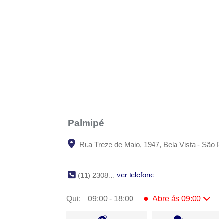
Palmipé
Rua Treze de Maio, 1947, Bela Vista - São 
ver telefone
(11) 2308-6002
●
Qui:
09:00 - 18:00
Abre ás 09:00
Seg:
09:00 - 18:00