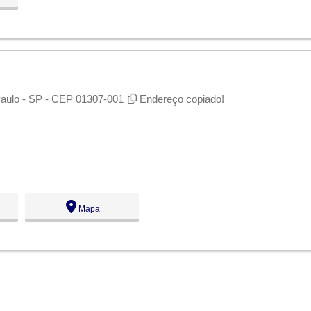
Paulo - SP - CEP 01307-001
Endereço copiado!
Mapa