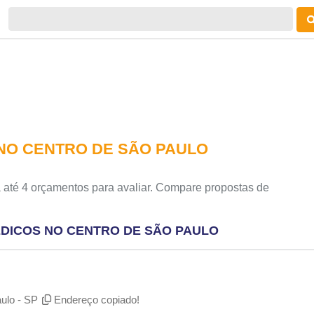
NO CENTRO DE SÃO PAULO
 até 4 orçamentos para avaliar. Compare propostas de
DICOS NO CENTRO DE SÃO PAULO
ulo - SP
Endereço copiado!