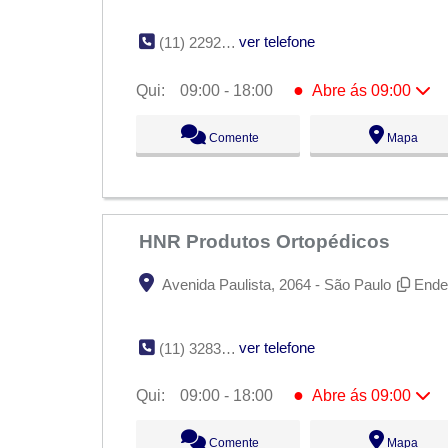
ver telefone
(11) 2292-7190
●
Qui:
09:00 - 18:00
Abre ás 09:00
Seg:
09:00 - 18:00
Comente
Mapa
Ter:
09:00 - 18:00
Qua:
09:00 - 18:00
●
Qui:
09:00 - 18:00
Abre ás 09:00
Sex:
09:00 - 18:00
Sáb:
Fechado
Dom:
Fechado
HNR Produtos Ortopédicos
Avenida Paulista, 2064 - São Paulo
Ende
ver telefone
(11) 3283-2053
●
Qui:
09:00 - 18:00
Abre ás 09:00
Seg:
09:00 - 18:00
Comente
Mapa
Ter:
09:00 - 18:00