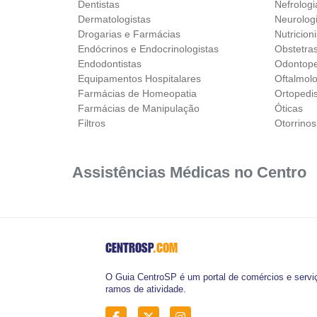
Dentistas
Nefrologi
Dermatologistas
Neurolog
Drogarias e Farmácias
Nutricion
Endócrinos e Endocrinologistas
Obstetra
Endodontistas
Odontope
Equipamentos Hospitalares
Oftalmolo
Farmácias de Homeopatia
Ortopedi
Farmácias de Manipulação
Óticas
Filtros
Otorrinos
Assistências Médicas no Centro
CENTROSP
.COM
O Guia CentroSP é um portal de comércios e serviç
ramos de atividade.