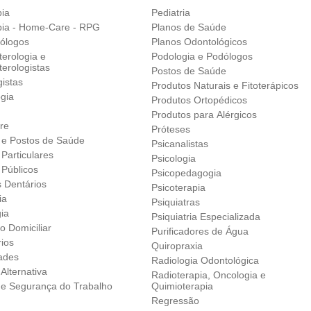
pia
Pediatria
apia - Home-Care - RPG
Planos de Saúde
ólogos
Planos Odontológicos
erologia e
Podologia e Podólogos
erologistas
Postos de Saúde
istas
Produtos Naturais e Fitoterápicos
gia
Produtos Ortopédicos
Produtos para Alérgicos
re
Próteses
s e Postos de Saúde
Psicanalistas
 Particulares
Psicologia
 Públicos
Psicopedagogia
s Dentários
Psicoterapia
ia
Psiquiatras
gia
Psiquiatria Especializada
o Domiciliar
Purificadores de Água
rios
Quiropraxia
ades
Radiologia Odontológica
Alternativa
Radioterapia, Oncologia e
 e Segurança do Trabalho
Quimioterapia
Regressão