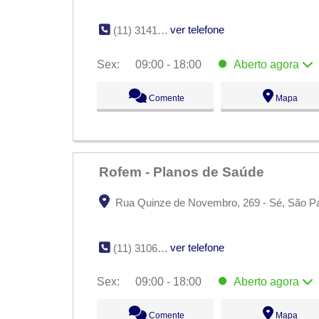
ver telefone
(11) 3141-0988
Sex:
09:00 - 18:00
Aberto
agora
Seg:
09:00 - 18:00
Comente
Mapa
Ter:
09:00 - 18:00
Qua:
09:00 - 18:00
Qui:
09:00 - 18:00
Sex:
09:00 - 18:00
Aberto
agora
Sáb:
Fechado
Dom:
Fechado
Rofem - Planos de Saúde
Rua Quinze de Novembro, 269 - Sé, São Pa
ver telefone
(11) 3106-1046
Sex:
09:00 - 18:00
Aberto
agora
Seg:
09:00 - 18:00
Comente
Mapa
Ter:
09:00 - 18:00