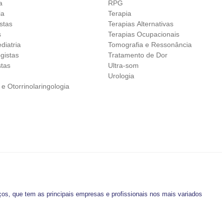
a
RPG
ia
Terapia
istas
Terapias Alternativas
s
Terapias Ocupacionais
diatria
Tomografia e Ressonância
gistas
Tratamento de Dor
stas
Ultra-som
Urologia
 e Otorrinolaringologia
os, que tem as principais empresas e profissionais nos mais variados