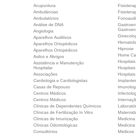
Acupuntura
Fisiotera
Ambulâncias
Fisioter
Ambulatórios
Fonoaudi
Análise de DNA
Gastroent
Gastroent
Angiologia
Ginecolog
Aparelhos Auditivos
Hematolo
Aparelhos Ortopédicos‎
Hipnose
Aparelhos Ortopédicos‎
Home Ca
Asilos e Abrigos
Hospitai
Assistência e Manutenção
Hospitalar
Hospitais
Associações
Hospitais
Cardiologia e Cardiologistas
Implante
Casas de Repouso
Imunolog
Centros Médicos
Infectolo
Centros Médicos
Internaçã
Clínicas de Dependentes Químicos
Laborató
Clínicas de Fertilização In Vitro
Maternid
Clínicas de Imunização
Medicina 
Clínicas Odontológicas
Medicina
Consultórios
Médicos