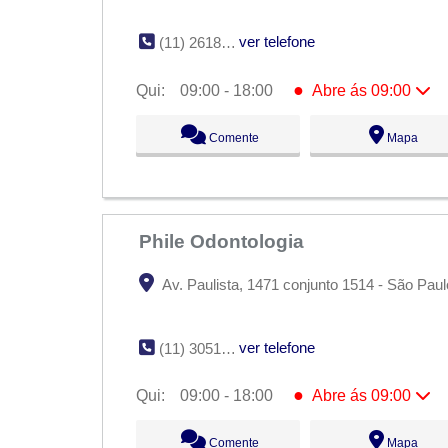
ver telefone
(11) 2618-1583
●
Qui:
09:00 - 18:00
Abre ás 09:00
Seg:
09:00 - 18:00
Comente
Mapa
Ter:
09:00 - 18:00
Qua:
09:00 - 18:00
●
Qui:
09:00 - 18:00
Abre ás 09:00
Sex:
09:00 - 18:00
Sáb:
Fechado
Dom:
Fechado
Phile Odontologia
Av. Paulista, 1471 conjunto 1514 - São Paul
ver telefone
(11) 3051-6624
●
Qui:
09:00 - 18:00
Abre ás 09:00
Seg:
09:00 - 18:00
Comente
Mapa
Ter:
09:00 - 18:00