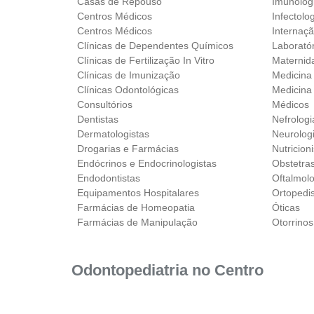
Casas de Repouso
Imunolog
Centros Médicos
Infectolo
Centros Médicos
Internaçã
Clínicas de Dependentes Químicos
Laborató
Clínicas de Fertilização In Vitro
Maternid
Clínicas de Imunização
Medicina 
Clínicas Odontológicas
Medicina
Consultórios
Médicos
Dentistas
Nefrologi
Dermatologistas
Neurolog
Drogarias e Farmácias
Nutricion
Endócrinos e Endocrinologistas
Obstetra
Endodontistas
Oftalmolo
Equipamentos Hospitalares
Ortopedi
Farmácias de Homeopatia
Óticas
Farmácias de Manipulação
Otorrinos
Odontopediatria no Centro