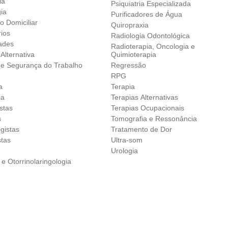
ia
Psiquiatria Especializada
gia
Purificadores de Água
o Domiciliar
Quiropraxia
rios
Radiologia Odontológica
ades
Radioterapia, Oncologia e
Alternativa
Quimioterapia
 e Segurança do Trabalho
Regressão
RPG
a
Terapia
ia
Terapias Alternativas
istas
Terapias Ocupacionais
s
Tomografia e Ressonância
gistas
Tratamento de Dor
stas
Ultra-som
Urologia
 e Otorrinolaringologia