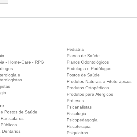
Pediatria
pia
Planos de Saúde
apia - Home-Care - RPG
Planos Odontológicos
ólogos
Podologia e Podólogos
erologia e
Postos de Saúde
erologistas
Produtos Naturais e Fitoterápicos
istas
Produtos Ortopédicos
gia
Produtos para Alérgicos
Próteses
re
Psicanalistas
s e Postos de Saúde
Psicologia
 Particulares
Psicopedagogia
 Públicos
Psicoterapia
s Dentários
Psiquiatras