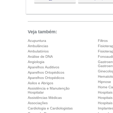
Qua:
09:00 - 18:00
●
Qui:
09:00 - 18:00
Abre ás 09:00
Sex:
09:00 - 18:00
Sáb:
Fechado
Dom:
Fechado
Veja também:
Acupuntura
Filtros
Ambulâncias
Fisiotera
Ambulatórios
Fisioter
Análise de DNA
Fonoaudi
Angiologia
Gastroent
Gastroent
Aparelhos Auditivos
Ginecolog
Aparelhos Ortopédicos‎
Hematolo
Aparelhos Ortopédicos‎
Hipnose
Asilos e Abrigos
Home Ca
Assistência e Manutenção
Hospitalar
Hospitai
Assistências Médicas
Hospitais
Associações
Hospitais
Cardiologia e Cardiologistas
Implante