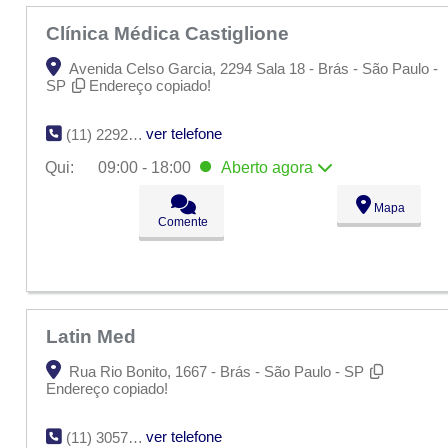
Clínica Médica Castiglione
Avenida Celso Garcia, 2294 Sala 18 - Brás - São Paulo -
SP
Endereço copiado!
ver telefone
(11) 2292-5553
Qui:
09:00 - 18:00
Aberto
agora
Seg:
09:00 - 18:00
Mapa
Ter:
09:00 - 18:00
Comente
Qua:
09:00 - 18:00
Qui:
09:00 - 18:00
Aberto
agora
Sex:
09:00 - 18:00
Sáb:
Fechado
Dom:
Fechado
Latin Med
Rua Rio Bonito, 1667 - Brás - São Paulo - SP
Endereço copiado!
ver telefone
(11) 3057-2798