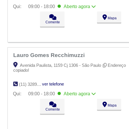
Qui:
09:00 - 18:00
Aberto
agora
Seg:
09:00 - 18:00
Mapa
Ter:
09:00 - 18:00
Comente
Qua:
09:00 - 18:00
Qui:
09:00 - 18:00
Aberto
agora
Sex:
09:00 - 18:00
Sáb:
Fechado
Dom:
Fechado
Lauro Gomes Recchimuzzi
Avenida Paulista, 1159 Cj 1306 - São Paulo
Endereço
copiado!
ver telefone
(11) 3289-6483
Qui:
09:00 - 18:00
Aberto
agora
Seg:
09:00 - 18:00
Mapa
Ter:
09:00 - 18:00
Comente
Qua:
09:00 - 18:00
Qui:
09:00 - 18:00
Aberto
agora
Sex:
09:00 - 18:00
Sáb:
Fechado