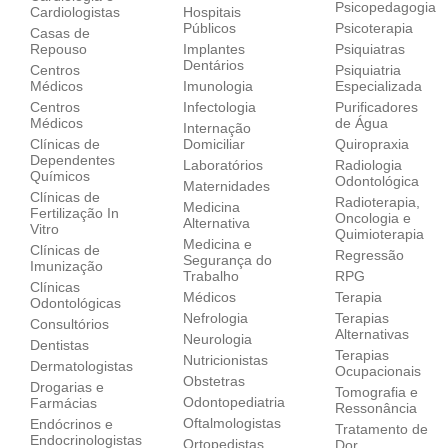
Psicopedagogia
Cardiologistas
Hospitais
Públicos
Psicoterapia
Casas de
Repouso
Implantes
Psiquiatras
Dentários
Centros
Psiquiatria
Médicos
Imunologia
Especializada
Centros
Infectologia
Purificadores
Médicos
de Água
Internação
Clínicas de
Domiciliar
Quiropraxia
Dependentes
Laboratórios
Radiologia
Químicos
Odontológica
Maternidades
Clínicas de
Radioterapia,
Medicina
Fertilização In
Oncologia e
Alternativa
Vitro
Quimioterapia
Medicina e
Clínicas de
Regressão
Segurança do
Imunização
Trabalho
RPG
Clínicas
Médicos
Terapia
Odontológicas
Nefrologia
Terapias
Consultórios
Alternativas
Neurologia
Dentistas
Terapias
Nutricionistas
Dermatologistas
Ocupacionais
Obstetras
Drogarias e
Tomografia e
Odontopediatria
Farmácias
Ressonância
Oftalmologistas
Endócrinos e
Tratamento de
Endocrinologistas
Ortopedistas
Dor