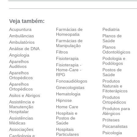
Dom:
Fechado
Veja também:
Acupuntura
Farmácias de
Pediatria
Homeopatia
Ambulâncias
Planos de
Farmácias de
Saúde
Ambulatórios
Manipulação
Planos
Análise de DNA
Filtros
Odontológicos
Angiologia
Fisioterapia
Podologia e
Aparelhos
Podólogos
Fisioterapia -
Auditivos
Home-Care -
Postos de
Aparelhos
RPG
Saúde
Ortopédicos‎
Fonoaudiólogos
Produtos
Aparelhos
Naturais e
Ginecologistas
Ortopédicos‎
Fitoterápicos
Hematologia
Asilos e Abrigos
Produtos
Hipnose
Assistência e
Ortopédicos
Manutenção
Home Care
Produtos para
Hospitalar
Hospitais e
Alérgicos
Assistências
Postos de
Próteses
Médicas
Saúde
Psicanalistas
Associações
Hospitais
Psicologia
Particulares
Cardiologia e