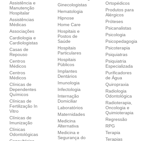
Assistência e
Ortopédicos
Ginecologistas
Manutenção
Produtos para
Hematologia
Hospitalar
Alérgicos
Hipnose
Assistências
Próteses
Médicas
Home Care
Psicanalistas
Associações
Hospitais e
Psicologia
Postos de
Cardiologia e
Saúde
Psicopedagogia
Cardiologistas
Hospitais
Psicoterapia
Casas de
Particulares
Repouso
Psiquiatras
Hospitais
Centros
Psiquiatria
Públicos
Médicos
Especializada
Implantes
Centros
Purificadores
Dentários
Médicos
de Água
Imunologia
Clínicas de
Quiropraxia
Dependentes
Infectologia
Radiologia
Químicos
Internação
Odontológica
Clínicas de
Domiciliar
Radioterapia,
Fertilização In
Laboratórios
Oncologia e
Vitro
Quimioterapia
Maternidades
Clínicas de
Regressão
Medicina
Imunização
Alternativa
RPG
Clínicas
Medicina e
Terapia
Odontológicas
Segurança do
Terapias
Consultórios