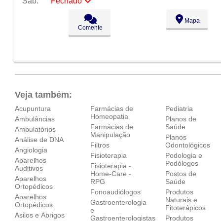
Sáb:
Fechado
Seg:
09:00 - 18:00
Mapa
Ter:
09:00 - 18:00
Comente
Qua:
09:00 - 18:00
Qui:
09:00 - 18:00
Sex:
09:00 - 18:00
Sáb:
Fechado
Dom:
Fechado
Veja também:
Acupuntura
Farmácias de
Pediatria
Homeopatia
Ambulâncias
Planos de
Farmácias de
Saúde
Ambulatórios
Manipulação
Planos
Análise de DNA
Filtros
Odontológicos
Angiologia
Fisioterapia
Podologia e
Aparelhos
Podólogos
Fisioterapia -
Auditivos
Home-Care -
Postos de
Aparelhos
RPG
Saúde
Ortopédicos‎
Fonoaudiólogos
Produtos
Aparelhos
Naturais e
Gastroenterologia
Ortopédicos‎
Fitoterápicos
e
Asilos e Abrigos
Gastroenterologistas
Produtos