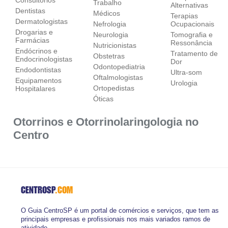
Trabalho
Alternativas
Dentistas
Médicos
Terapias
Dermatologistas
Nefrologia
Ocupacionais
Drogarias e
Neurologia
Tomografia e
Farmácias
Ressonância
Nutricionistas
Endócrinos e
Tratamento de
Obstetras
Endocrinologistas
Dor
Odontopediatria
Endodontistas
Ultra-som
Oftalmologistas
Equipamentos
Urologia
Ortopedistas
Hospitalares
Óticas
Otorrinos e Otorrinolaringologia no
Centro
CENTROSP
.COM
O Guia CentroSP é um portal de comércios e serviços, que tem as
principais empresas e profissionais nos mais variados ramos de
atividade.