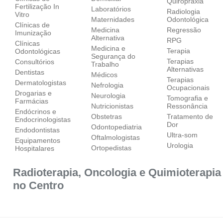
Quiropraxia
Fertilização In
Laboratórios
Radiologia
Vitro
Maternidades
Odontológica
Clínicas de
Medicina
Regressão
Imunização
Alternativa
RPG
Clínicas
Medicina e
Terapia
Odontológicas
Segurança do
Terapias
Consultórios
Trabalho
Alternativas
Dentistas
Médicos
Terapias
Dermatologistas
Nefrologia
Ocupacionais
Drogarias e
Neurologia
Tomografia e
Farmácias
Nutricionistas
Ressonância
Endócrinos e
Obstetras
Tratamento de
Endocrinologistas
Dor
Odontopediatria
Endodontistas
Ultra-som
Oftalmologistas
Equipamentos
Urologia
Ortopedistas
Hospitalares
Radioterapia, Oncologia e Quimioterapia
no Centro