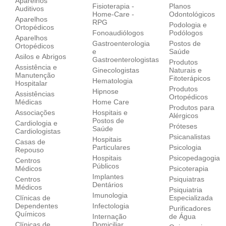
Aparelhos
Fisioterapia -
Planos
Auditivos
Home-Care -
Odontológicos
Aparelhos
RPG
Podologia e
Ortopédicos‎
Fonoaudiólogos
Podólogos
Aparelhos
Gastroenterologia
Postos de
Ortopédicos‎
e
Saúde
Asilos e Abrigos
Gastroenterologistas
Produtos
Assistência e
Ginecologistas
Naturais e
Manutenção
Fitoterápicos
Hematologia
Hospitalar
Produtos
Hipnose
Assistências
Ortopédicos
Médicas
Home Care
Produtos para
Associações
Hospitais e
Alérgicos
Postos de
Cardiologia e
Próteses
Saúde
Cardiologistas
Psicanalistas
Hospitais
Casas de
Particulares
Psicologia
Repouso
Hospitais
Psicopedagogia
Centros
Públicos
Médicos
Psicoterapia
Implantes
Centros
Psiquiatras
Dentários
Médicos
Psiquiatria
Imunologia
Clínicas de
Especializada
Dependentes
Infectologia
Purificadores
Químicos
Internação
de Água
Clínicas de
Domiciliar