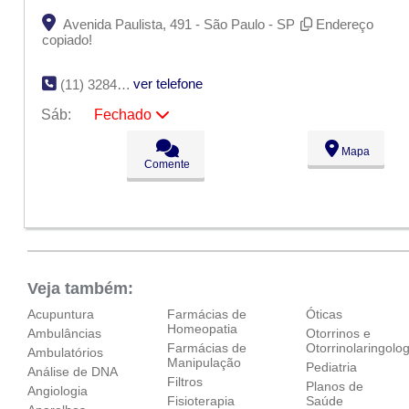
Avenida Paulista, 491 - São Paulo - SP
Endereço
copiado!
ver telefone
(11) 3284-4396
Sáb:
Fechado
Seg:
09:00 - 18:00
Mapa
Ter:
09:00 - 18:00
Comente
Qua:
09:00 - 18:00
Qui:
09:00 - 18:00
Sex:
09:00 - 18:00
Sáb:
Fechado
Dom:
Fechado
Veja também:
Acupuntura
Farmácias de
Óticas
Homeopatia
Ambulâncias
Otorrinos e
Farmácias de
Otorrinolaringolog
Ambulatórios
Manipulação
Pediatria
Análise de DNA
Filtros
Planos de
Angiologia
Fisioterapia
Saúde