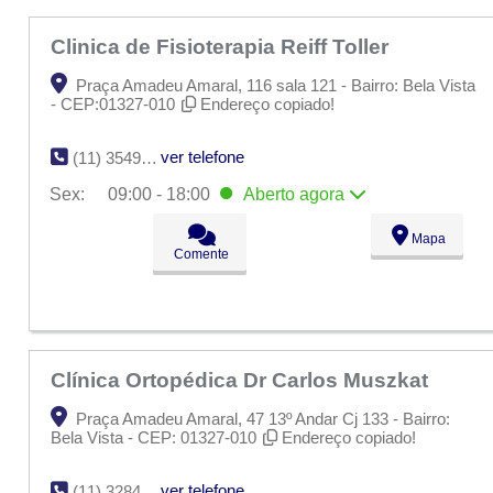
Clinica de Fisioterapia Reiff Toller
Praça Amadeu Amaral, 116 sala 121 - Bairro: Bela Vista
- CEP:01327-010
Endereço copiado!
ver telefone
(11) 3549-0963
Sex:
09:00 - 18:00
Aberto
agora
Seg:
09:00 - 18:00
Mapa
Ter:
09:00 - 18:00
Comente
Qua:
09:00 - 18:00
Qui:
09:00 - 18:00
Sex:
09:00 - 18:00
Aberto
agora
Sáb:
Fechado
Dom:
Fechado
Clínica Ortopédica Dr Carlos Muszkat
Praça Amadeu Amaral, 47 13º Andar Cj 133 - Bairro:
Bela Vista - CEP: 01327-010
Endereço copiado!
ver telefone
(11) 3284-2434