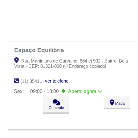
Espaço Equilibria
Rua Martiniano de Carvalho, 864 cj 902 - Bairro: Bela
Vista - CEP: 01321-000
Endereço copiado!
ver telefone
(11) 3541-3291
Sex:
09:00 - 18:00
Aberto
agora
Seg:
09:00 - 18:00
Mapa
Ter:
09:00 - 18:00
Comente
Qua:
09:00 - 18:00
Qui:
09:00 - 18:00
Sex:
09:00 - 18:00
Aberto
agora
Sáb:
Fechado
Dom:
Fechado