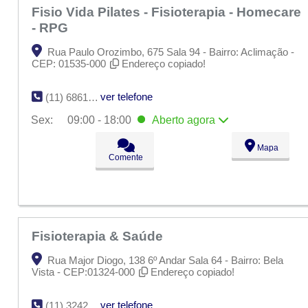
Fisio Vida Pilates - Fisioterapia - Homecare
- RPG
Rua Paulo Orozimbo, 675 Sala 94 - Bairro: Aclimação -
CEP: 01535-000
Endereço copiado!
ver telefone
(11) 6861-1363 / (11) 8339-8119
Sex:
09:00 - 18:00
Aberto
agora
Seg:
09:00 - 18:00
Mapa
Ter:
09:00 - 18:00
Comente
Qua:
09:00 - 18:00
Qui:
09:00 - 18:00
Sex:
09:00 - 18:00
Aberto
agora
Sáb:
Fechado
Dom:
Fechado
Fisioterapia & Saúde
Rua Major Diogo, 138 6º Andar Sala 64 - Bairro: Bela
Vista - CEP:01324-000
Endereço copiado!
ver telefone
(11) 3242-8037