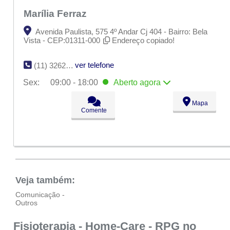
Marília Ferraz
Avenida Paulista, 575 4º Andar Cj 404 - Bairro: Bela
Vista - CEP:01311-000
Endereço copiado!
ver telefone
(11) 3262-1769
Sex:
09:00 - 18:00
Aberto
agora
Seg:
09:00 - 18:00
Mapa
Ter:
09:00 - 18:00
Comente
Qua:
09:00 - 18:00
Qui:
09:00 - 18:00
Sex:
09:00 - 18:00
Aberto
agora
Sáb:
Fechado
Dom:
Fechado
Veja também:
Comunicação -
Outros
Fisioterapia - Home-Care - RPG no