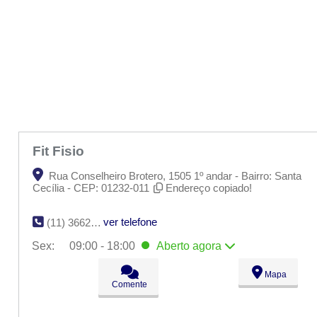
Fit Fisio
Rua Conselheiro Brotero, 1505 1º andar - Bairro: Santa
Cecília - CEP: 01232-011
Endereço copiado!
ver telefone
(11) 3662-1468
Sex:
09:00 - 18:00
Aberto
agora
Seg:
09:00 - 18:00
Mapa
Ter:
09:00 - 18:00
Comente
Qua:
09:00 - 18:00
Qui:
09:00 - 18:00
Sex:
09:00 - 18:00
Aberto
agora