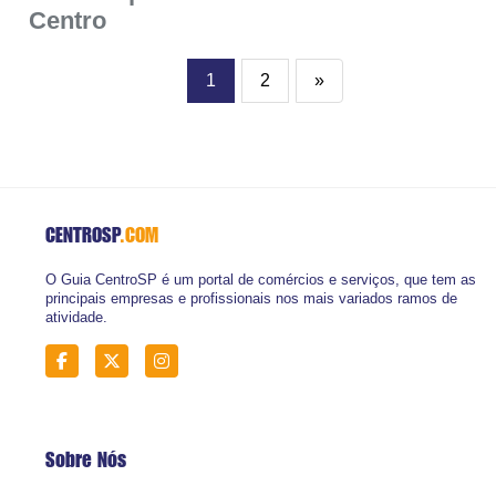
Centro
1
2
»
CENTROSP
.COM
O Guia CentroSP é um portal de comércios e serviços, que tem as
principais empresas e profissionais nos mais variados ramos de
atividade.
Sobre Nós