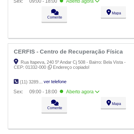
Sex:
09:00 - 18:00
Aberto
agora
Seg:
09:00 - 18:00
Mapa
Ter:
09:00 - 18:00
Comente
Qua:
09:00 - 18:00
Qui:
09:00 - 18:00
Sex:
09:00 - 18:00
Aberto
agora
Sáb:
Fechado
Dom:
Fechado
CERFIS - Centro de Recuperação Física
Rua Itapeva, 240 5º Andar Cj 508 - Bairro: Bela Vista -
CEP: 01332-000
Endereço copiado!
ver telefone
(11) 3289-2514
Sex:
09:00 - 18:00
Aberto
agora
Seg:
09:00 - 18:00
Mapa
Ter:
09:00 - 18:00
Comente
Qua:
09:00 - 18:00
Qui:
09:00 - 18:00
Sex:
09:00 - 18:00
Aberto
agora
Sáb:
Fechado
Dom:
Fechado