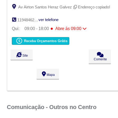
Av Airton Santos Heraz Galvez
Endereço copiado!
ver telefone
11948462786
●
Qui:
09:00 - 18:00
Abre ás 09:00
Seg:
09:00 - 18:00
Ter:
09:00 - 18:00
Receba Orçamentos Grátis
Qua:
09:00 - 18:00
●
Qui:
09:00 - 18:00
Abre ás 09:00
Sex:
09:00 - 18:00
Site
Sáb:
Fechado
Comente
Dom:
Fechado
Mapa
Comunicação - Outros no Centro