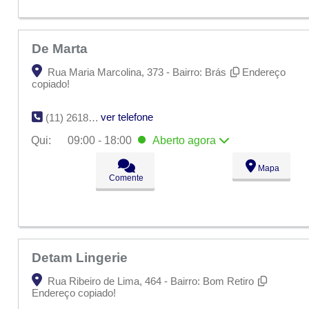
Sáb:
Fechado
Dom:
Fechado
De Marta
Rua Maria Marcolina, 373 - Bairro: Brás
Endereço
copiado!
ver telefone
(11) 2618-5733
Qui:
09:00 - 18:00
Aberto
agora
Seg:
09:00 - 18:00
Mapa
Ter:
09:00 - 18:00
Comente
Qua:
09:00 - 18:00
Qui:
09:00 - 18:00
Aberto
agora
Sex:
09:00 - 18:00
Sáb:
Fechado
Dom:
Fechado
Detam Lingerie
Rua Ribeiro de Lima, 464 - Bairro: Bom Retiro
Endereço copiado!