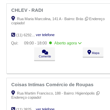
Dom:
Fechado
CHLEV - RADI
Rua Maria Marcolina, 141 A - Bairro: Brás
Endereço
copiado!
ver telefone
(11) 6292-7962
Qui:
09:00 - 18:00
Aberto
agora
Seg:
09:00 - 18:00
Mapa
Ter:
09:00 - 18:00
Comente
Qua:
09:00 - 18:00
Qui:
09:00 - 18:00
Aberto
agora
Sex:
09:00 - 18:00
Sáb:
Fechado
Dom:
Fechado
Coisas Intímas Comércio de Roupas
Rua Martim Francisco, 188 - Bairro: Higienópolis
Endereço copiado!
ver telefone
(11) 3825-2627