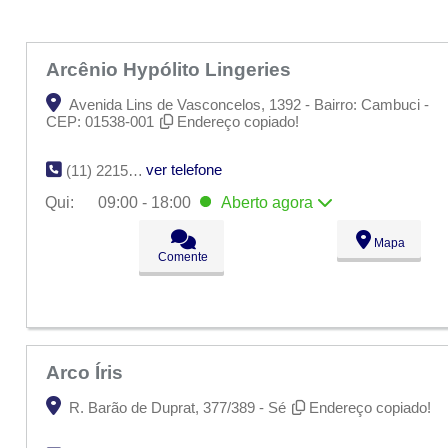
Arcênio Hypólito Lingeries
Avenida Lins de Vasconcelos, 1392 - Bairro: Cambuci -
CEP: 01538-001
Endereço copiado!
ver telefone
(11) 2215-7473
Qui:
09:00 - 18:00
Aberto
agora
Seg:
09:00 - 18:00
Mapa
Ter:
09:00 - 18:00
Comente
Qua:
09:00 - 18:00
Qui:
09:00 - 18:00
Aberto
agora
Sex:
09:00 - 18:00
Sáb:
Fechado
Dom:
Fechado
Arco Íris
R. Barão de Duprat, 377/389 - Sé
Endereço copiado!