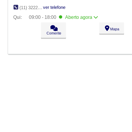
ver telefone
(11) 3222-0024
Qui:
09:00 - 18:00
Aberto
agora
Seg:
09:00 - 18:00
Mapa
Ter:
09:00 - 18:00
Comente
Qua:
09:00 - 18:00
Qui:
09:00 - 18:00
Aberto
agora
Sex:
09:00 - 18:00
Sáb:
Fechado
Dom:
Fechado