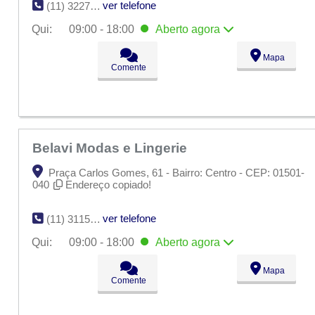
ver telefone
(11) 3227-4266
Qui:
09:00 - 18:00
Aberto
agora
Seg:
09:00 - 18:00
Mapa
Ter:
09:00 - 18:00
Comente
Qua:
09:00 - 18:00
Qui:
09:00 - 18:00
Aberto
agora
Sex:
09:00 - 18:00
Sáb:
Fechado
Dom:
Fechado
Belavi Modas e Lingerie
Praça Carlos Gomes, 61 - Bairro: Centro - CEP: 01501-
040
Endereço copiado!
ver telefone
(11) 3115-2104
Qui:
09:00 - 18:00
Aberto
agora
Seg:
09:00 - 18:00
Mapa
Ter:
09:00 - 18:00
Comente
Qua:
09:00 - 18:00
Qui:
09:00 - 18:00
Aberto
agora
Sex:
09:00 - 18:00