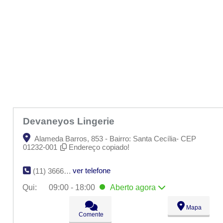
Devaneyos Lingerie
Alameda Barros, 853 - Bairro: Santa Cecília- CEP
01232-001
Endereço copiado!
ver telefone
(11) 3666-5282
Qui:
09:00 - 18:00
Aberto
agora
Seg:
09:00 - 18:00
Mapa
Ter:
09:00 - 18:00
Comente
Qua:
09:00 - 18:00