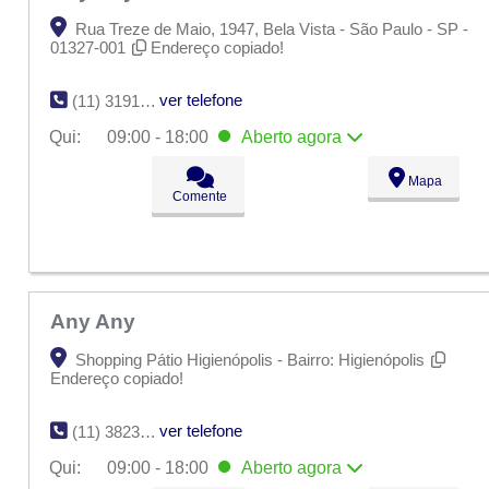
Rua Treze de Maio, 1947, Bela Vista - São Paulo - SP -
01327-001
Endereço copiado!
ver telefone
(11) 3191-0488
Qui:
09:00 - 18:00
Aberto
agora
Seg:
09:00 - 18:00
Mapa
Ter:
09:00 - 18:00
Comente
Qua:
09:00 - 18:00
Qui:
09:00 - 18:00
Aberto
agora
Sex:
09:00 - 18:00
Sáb:
Fechado
Dom:
Fechado
Any Any
Shopping Pátio Higienópolis - Bairro: Higienópolis
Endereço copiado!
ver telefone
(11) 3823-2711 / 3823-2712
Qui:
09:00 - 18:00
Aberto
agora