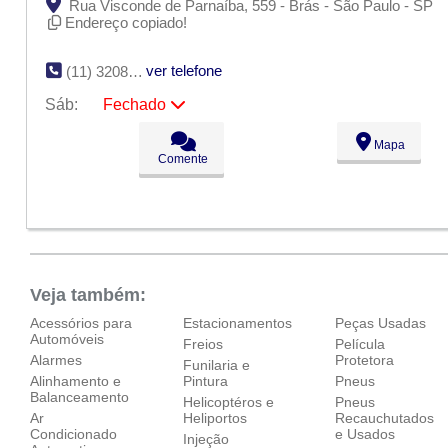
Rua Visconde de Parnaíba, 559 - Brás - São Paulo - SP
Endereço copiado!
ver telefone
(11) 3208-5600
Sáb:
Fechado
Seg:
09:00 - 18:00
Mapa
Ter:
09:00 - 18:00
Comente
Qua:
09:00 - 18:00
Qui:
09:00 - 18:00
Sex:
09:00 - 18:00
Sáb:
Fechado
Dom:
Fechado
Veja também:
Acessórios para
Estacionamentos
Peças Usadas
Automóveis
Freios
Película
Alarmes
Protetora
Funilaria e
Alinhamento e
Pintura
Pneus
Balanceamento
Helicoptéros e
Pneus
Ar
Heliportos
Recauchutados
Condicionado
e Usados
Injeção