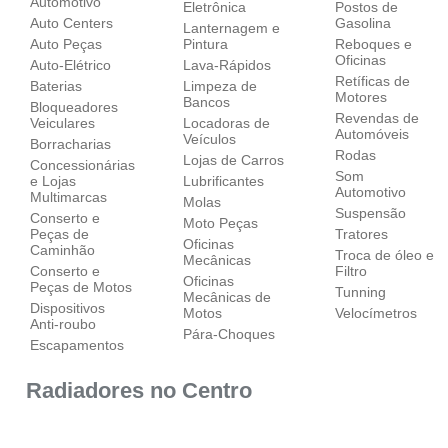
Automotivo
Eletrônica
Postos de
Auto Centers
Gasolina
Lanternagem e
Auto Peças
Pintura
Reboques e
Oficinas
Auto-Elétrico
Lava-Rápidos
Retíficas de
Baterias
Limpeza de
Motores
Bancos
Bloqueadores
Revendas de
Veiculares
Locadoras de
Automóveis
Veículos
Borracharias
Rodas
Lojas de Carros
Concessionárias
Som
e Lojas
Lubrificantes
Automotivo
Multimarcas
Molas
Suspensão
Conserto e
Moto Peças
Peças de
Tratores
Oficinas
Caminhão
Troca de óleo e
Mecânicas
Conserto e
Filtro
Oficinas
Peças de Motos
Tunning
Mecânicas de
Dispositivos
Motos
Velocímetros
Anti-roubo
Pára-Choques
Escapamentos
Radiadores no Centro