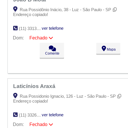
Rua Possidônio Inácio, 38 - Luz - São Paulo - SP
Endereço copiado!
ver telefone
(11) 3313-7255
Dom:
Fechado
Seg:
09:00 - 18:00
Mapa
Ter:
09:00 - 18:00
Comente
Qua:
09:00 - 18:00
Qui:
09:00 - 18:00
Sex:
09:00 - 18:00
Sáb:
Fechado
Dom:
Fechado
Laticínios Araxá
Rua Possidonio Ignacio, 126 - Luz - São Paulo - SP
Endereço copiado!
ver telefone
(11) 3326-1561
Dom:
Fechado