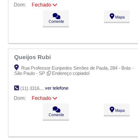
Dom:
Fechado
Seg:
09:00 - 18:00
Mapa
Ter:
09:00 - 18:00
Comente
Qua:
09:00 - 18:00
Qui:
09:00 - 18:00
Sex:
09:00 - 18:00
Sáb:
Fechado
Dom:
Fechado
Queijos Rubi
Rua Professor Euripedes Simões de Paula, 284 - Brás -
São Paulo - SP
Endereço copiado!
ver telefone
(11) 3316-1337
Dom:
Fechado
Seg:
09:00 - 18:00
Mapa
Ter:
09:00 - 18:00
Comente
Qua:
09:00 - 18:00
Qui:
09:00 - 18:00
Sex:
09:00 - 18:00
Sáb:
Fechado