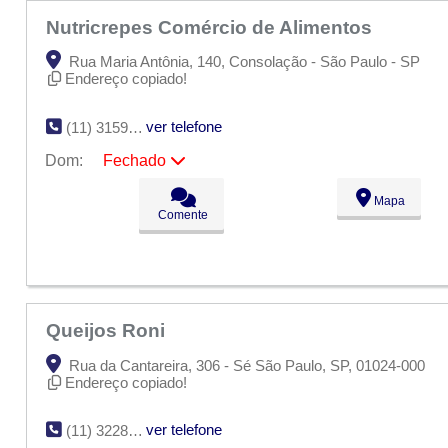
Nutricrepes Comércio de Alimentos
Rua Maria Antônia, 140, Consolação - São Paulo - SP
Endereço copiado!
ver telefone
(11) 3159-2044
Dom:
Fechado
Seg:
09:00 - 18:00
Mapa
Ter:
09:00 - 18:00
Comente
Qua:
09:00 - 18:00
Qui:
09:00 - 18:00
Sex:
09:00 - 18:00
Sáb:
Fechado
Dom:
Fechado
Queijos Roni
Rua da Cantareira, 306 - Sé São Paulo, SP, 01024-000
Endereço copiado!
ver telefone
(11) 3228 3099