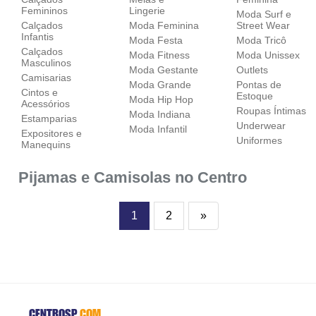
Femininos
Lingerie
Moda Surf e
Calçados
Moda Feminina
Street Wear
Infantis
Moda Festa
Moda Tricô
Calçados
Moda Fitness
Moda Unissex
Masculinos
Moda Gestante
Outlets
Camisarias
Moda Grande
Pontas de
Cintos e
Estoque
Moda Hip Hop
Acessórios
Roupas Íntimas
Moda Indiana
Estamparias
Underwear
Moda Infantil
Expositores e
Uniformes
Manequins
Pijamas e Camisolas no Centro
1
2
»
CENTROSP
.COM