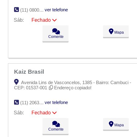
ver telefone
(11) 0800 11 85 55
Sáb:
Fechado
Seg:
09:00 - 18:00
Mapa
Ter:
09:00 - 18:00
Comente
Qua:
09:00 - 18:00
Qui:
09:00 - 18:00
Sex:
09:00 - 18:00
Sáb:
Fechado
Dom:
Fechado
Kaiz Brasil
Avenida Lins de Vasconcelos, 1385 - Bairro: Cambuci -
CEP: 01537-001
Endereço copiado!
ver telefone
(11) 2063-3954
Sáb:
Fechado
Seg:
09:00 - 18:00
Mapa
Ter:
09:00 - 18:00
Comente
Qua:
09:00 - 18:00