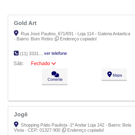
Gold Art
Rua José Paulino, 671/691 - Loja 114 - Galeria Antartica
- Bairro: Bom Retiro
Endereço copiado!
ver telefone
(11) 3331-0104
Sáb:
Fechado
Seg:
09:00 - 18:00
Mapa
Ter:
09:00 - 18:00
Comente
Qua:
09:00 - 18:00
Qui:
09:00 - 18:00
Sex:
09:00 - 18:00
Sáb:
Fechado
Dom:
Fechado
Jogê
Shopping Pátio Paulista -1º Andar Loja 142 - Bairro: Bela
Vista - CEP: 01327-900
Endereço copiado!