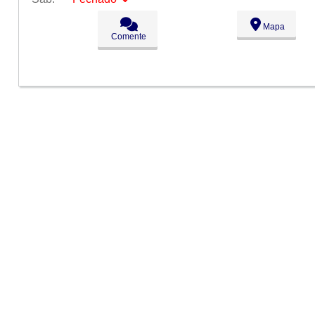
Seg:
09:00 - 18:00
Mapa
Ter:
09:00 - 18:00
Comente
Qua:
09:00 - 18:00
Qui:
09:00 - 18:00
Sex:
09:00 - 18:00
Sáb:
Fechado
Dom:
Fechado