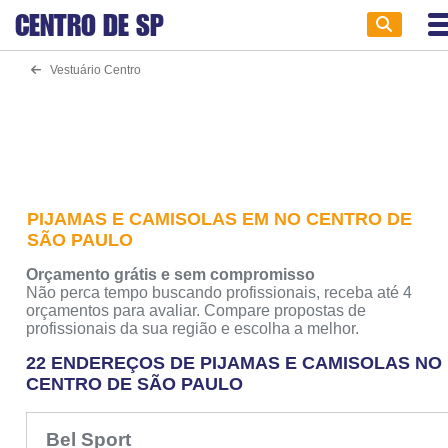
CENTRO DE
SP
Vestuário Centro
PIJAMAS E CAMISOLAS EM NO CENTRO DE
SÃO PAULO
Orçamento grátis e sem compromisso
Não perca tempo buscando profissionais, receba até 4
orçamentos para avaliar. Compare propostas de
profissionais da sua região e escolha a melhor.
22 ENDEREÇOS DE PIJAMAS E CAMISOLAS NO
CENTRO DE SÃO PAULO
Bel Sport