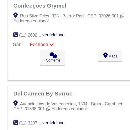
Confecções Grymel
Rua Silva Teles, 323 - Bairro: Pari - CEP: 03026-001
Endereço copiado!
ver telefone
(11) 2692-2811
Sáb:
Fechado
Seg:
09:00 - 18:00
Mapa
Ter:
09:00 - 18:00
Comente
Qua:
09:00 - 18:00
Qui:
09:00 - 18:00
Sex:
09:00 - 18:00
Sáb:
Fechado
Dom:
Fechado
Del Carmen By Surruc
Avenida Lins de Vasconcelos, 1304 - Bairro: Cambuci -
CEP: 01538-001
Endereço copiado!
ver telefone
(11) 3207-3337