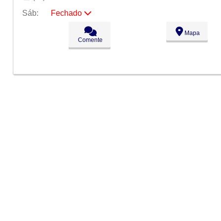
Sáb:
Fechado
Seg:
09:00 - 18:00
Mapa
Ter:
09:00 - 18:00
Comente
Qua:
09:00 - 18:00
Qui:
09:00 - 18:00
Sex:
09:00 - 18:00
Sáb:
Fechado
Dom:
Fechado