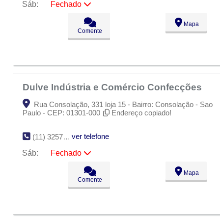
Sáb:
Fechado
Seg:
09:00 - 18:00
Mapa
Ter:
09:00 - 18:00
Comente
Qua:
09:00 - 18:00
Qui:
09:00 - 18:00
Sex:
09:00 - 18:00
Sáb:
Fechado
Dom:
Fechado
Dulve Indústria e Comércio Confecções
Rua Consolação, 331 loja 15 - Bairro: Consolação - Sao
Paulo - CEP: 01301-000
Endereço copiado!
ver telefone
(11) 3257-3974
Sáb:
Fechado
Seg:
09:00 - 18:00
Mapa
Ter:
09:00 - 18:00
Comente
Qua:
09:00 - 18:00
Qui:
09:00 - 18:00
Sex:
09:00 - 18:00
Sáb:
Fechado
Dom:
Fechado