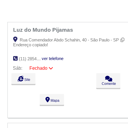
Luz do Mundo Pijamas
Rua Comendador Abdo Schahin, 40 - São Paulo - SP
Endereço copiado!
ver telefone
(11) 2854-4490
Sáb:
Fechado
Seg:
09:00 - 18:00
Site
Ter:
09:00 - 18:00
Comente
Qua:
09:00 - 18:00
Qui:
09:00 - 18:00
Sex:
09:00 - 18:00
Mapa
Sáb:
Fechado
Dom:
Fechado