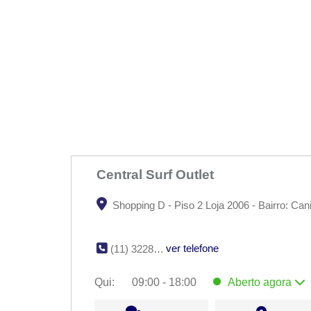
Central Surf Outlet
Shopping D - Piso 2 Loja 2006 - Bairro: Ca
ver telefone
(11) 3228-8388
Qui:
09:00 - 18:00
Aberto
agora
Seg:
09:00 - 18:00