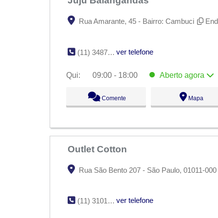
Juju Balangandas
Rua Amarante, 45 - Bairro: Cambuci
End
ver telefone
(11) 3487-4717
Qui:
09:00 - 18:00
Aberto
agora
Seg:
09:00 - 18:00
Comente
Mapa
Ter:
09:00 - 18:00
Qua:
09:00 - 18:00
Qui:
09:00 - 18:00
Aberto
agora
Sex:
09:00 - 18:00
Sáb:
Fechado
Dom:
Fechado
Outlet Cotton
Rua São Bento 207 - São Paulo, 01011-000
ver telefone
(11) 3101-1831