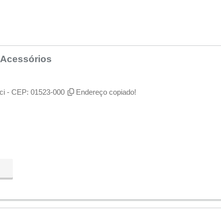
 Acessórios
ci - CEP: 01523-000
Endereço copiado!