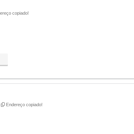
ereço copiado!
Endereço copiado!