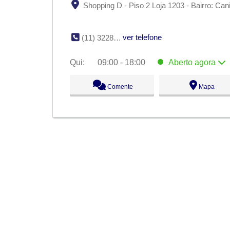
Shopping D - Piso 2 Loja 1203 - Bairro: Ca
ver telefone
(11) 3228-9833
Qui:
09:00 - 18:00
Aberto
agora
Seg:
09:00 - 18:00
Comente
Mapa
Ter:
09:00 - 18:00
Qua:
09:00 - 18:00
Qui:
09:00 - 18:00
Aberto
agora
Sex:
09:00 - 18:00
Sáb:
Fechado
Dom:
Fechado