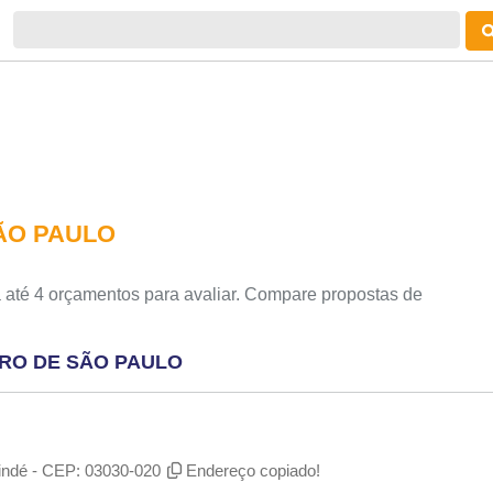
ÃO PAULO
 até 4 orçamentos para avaliar. Compare propostas de
RO DE SÃO PAULO
nindé - CEP: 03030-020
Endereço copiado!