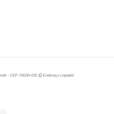
nindé - CEP: 03030-020
Endereço copiado!