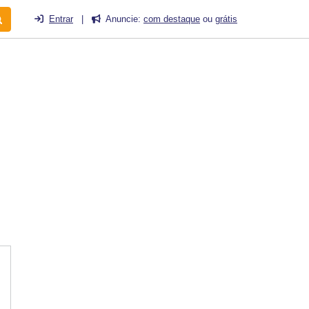
Entrar
|
Anuncie:
com destaque
ou
grátis