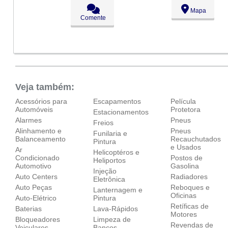
Seg:
09:00 - 18:00
Mapa
Ter:
09:00 - 18:00
Comente
Qua:
09:00 - 18:00
Qui:
09:00 - 18:00
Aberto
agora
Sex:
09:00 - 18:00
Sáb:
Fechado
Dom:
Fechado
Veja também:
Acessórios para
Escapamentos
Película
Automóveis
Protetora
Estacionamentos
Alarmes
Pneus
Freios
Alinhamento e
Pneus
Funilaria e
Balanceamento
Recauchutados
Pintura
e Usados
Ar
Helicoptéros e
Condicionado
Postos de
Heliportos
Automotivo
Gasolina
Injeção
Auto Centers
Radiadores
Eletrônica
Auto Peças
Reboques e
Lanternagem e
Oficinas
Auto-Elétrico
Pintura
Retíficas de
Baterias
Lava-Rápidos
Motores
Bloqueadores
Limpeza de
Revendas de
Veiculares
Bancos