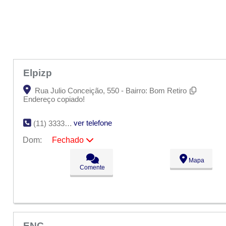
Elpizp
Rua Julio Conceição, 550 - Bairro: Bom Retiro
Endereço copiado!
ver telefone
(11) 3333-0651
Dom:
Fechado
Seg:
09:00 - 18:00
Mapa
Ter:
09:00 - 18:00
Comente
Qua:
09:00 - 18:00
Qui:
09:00 - 18:00
Sex:
09:00 - 18:00
Sáb:
Fechado
Dom:
Fechado
ENC