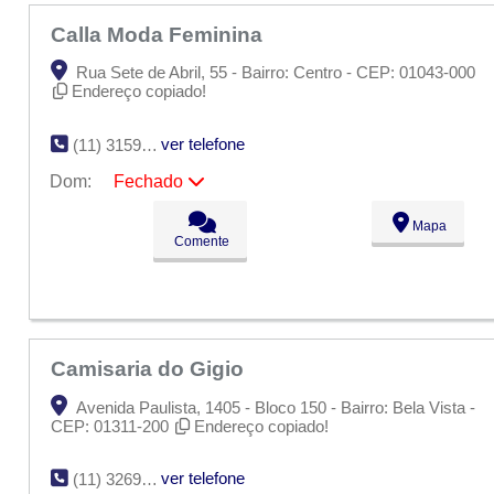
Calla Moda Feminina
Rua Sete de Abril, 55 - Bairro: Centro - CEP: 01043-000
Endereço copiado!
ver telefone
(11) 3159-1973
Dom:
Fechado
Seg:
09:00 - 18:00
Mapa
Ter:
09:00 - 18:00
Comente
Qua:
09:00 - 18:00
Qui:
09:00 - 18:00
Sex:
09:00 - 18:00
Sáb:
Fechado
Dom:
Fechado
Camisaria do Gigio
Avenida Paulista, 1405 - Bloco 150 - Bairro: Bela Vista -
CEP: 01311-200
Endereço copiado!
ver telefone
(11) 3269-7241