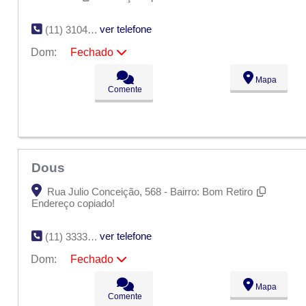
ver telefone
(11) 3104-8921
Dom:
Fechado
Seg:
09:00 - 18:00
Mapa
Ter:
09:00 - 18:00
Comente
Qua:
09:00 - 18:00
Qui:
09:00 - 18:00
Sex:
09:00 - 18:00
Sáb:
Fechado
Dom:
Fechado
Dous
Rua Julio Conceição, 568 - Bairro: Bom Retiro
Endereço copiado!
ver telefone
(11) 3333-5615
Dom:
Fechado
Seg:
09:00 - 18:00
Mapa
Ter:
09:00 - 18:00
Comente
Qua:
09:00 - 18:00