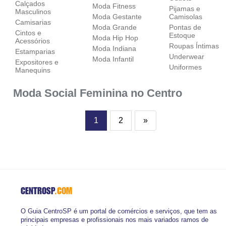
Calçados
Moda Fitness
Pijamas e
Masculinos
Moda Gestante
Camisolas
Camisarias
Moda Grande
Pontas de
Cintos e
Estoque
Moda Hip Hop
Acessórios
Roupas Íntimas
Moda Indiana
Estamparias
Underwear
Moda Infantil
Expositores e
Uniformes
Manequins
Moda Social Feminina no Centro
1
2
»
CENTROSP
.COM
O Guia CentroSP é um portal de comércios e serviços, que tem as
principais empresas e profissionais nos mais variados ramos de