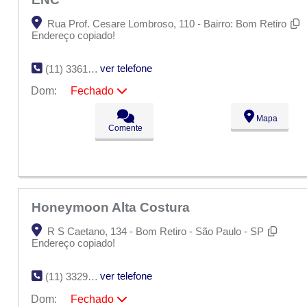
Rua Prof. Cesare Lombroso, 110 - Bairro: Bom Retiro
Endereço copiado!
ver telefone
(11) 3361-6168
Dom:
Fechado
Seg:
09:00 - 18:00
Mapa
Ter:
09:00 - 18:00
Comente
Qua:
09:00 - 18:00
Qui:
09:00 - 18:00
Sex:
09:00 - 18:00
Sáb:
Fechado
Dom:
Fechado
Honeymoon Alta Costura
R S Caetano, 134 - Bom Retiro - São Paulo - SP
Endereço copiado!
ver telefone
(11) 3329-9624
Dom:
Fechado