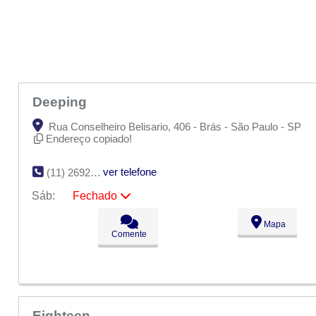
Deeping
Rua Conselheiro Belisario, 406 - Brás - São Paulo - SP
Endereço copiado!
ver telefone
(11) 2692-4133
Sáb:
Fechado
Seg:
09:00 - 18:00
Mapa
Ter:
09:00 - 18:00
Comente
Qua:
09:00 - 18:00
Qui:
09:00 - 18:00
Sex:
09:00 - 18:00
Sáb:
Fechado
Dom:
Fechado
Eighteen