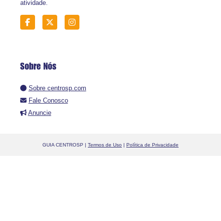
atividade.
Sobre Nós
Sobre centrosp.com
Fale Conosco
Anuncie
GUIA CENTROSP |
Termos de Uso
|
Política de Privacidade