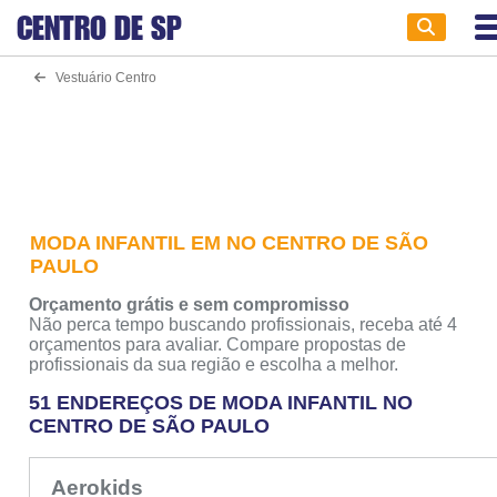
CENTRO DE
SP
Vestuário Centro
MODA INFANTIL EM NO CENTRO DE SÃO
PAULO
Orçamento grátis e sem compromisso
Não perca tempo buscando profissionais, receba até 4
orçamentos para avaliar. Compare propostas de
profissionais da sua região e escolha a melhor.
51 ENDEREÇOS DE MODA INFANTIL NO
CENTRO DE SÃO PAULO
Aerokids