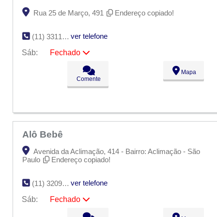
Rua 25 de Março, 491
Endereço copiado!
ver telefone
(11) 3311-6871
Sáb:
Fechado
Seg:
09:00 - 18:00
Mapa
Ter:
09:00 - 18:00
Comente
Qua:
09:00 - 18:00
Qui:
09:00 - 18:00
Sex:
09:00 - 18:00
Sáb:
Fechado
Dom:
Fechado
Alô Bebê
Avenida da Aclimação, 414 - Bairro: Aclimação - São
Paulo
Endereço copiado!
ver telefone
(11) 3209-5411
Sáb:
Fechado
Seg:
09:00 - 18:00