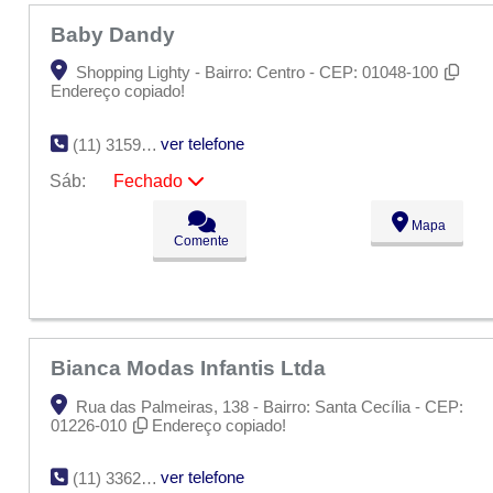
Baby Dandy
Shopping Lighty - Bairro: Centro - CEP: 01048-100
Endereço copiado!
ver telefone
(11) 3159-2071
Sáb:
Fechado
Seg:
09:00 - 18:00
Mapa
Ter:
09:00 - 18:00
Comente
Qua:
09:00 - 18:00
Qui:
09:00 - 18:00
Sex:
09:00 - 18:00
Sáb:
Fechado
Dom:
Fechado
Bianca Modas Infantis Ltda
Rua das Palmeiras, 138 - Bairro: Santa Cecília - CEP:
01226-010
Endereço copiado!
ver telefone
(11) 3362-0832