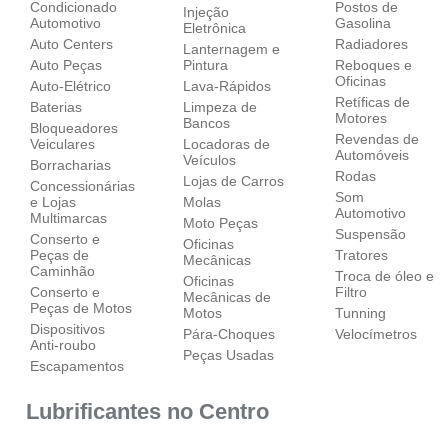
Condicionado
Postos de
Injeção
Automotivo
Gasolina
Eletrônica
Auto Centers
Radiadores
Lanternagem e
Auto Peças
Pintura
Reboques e
Oficinas
Auto-Elétrico
Lava-Rápidos
Retíficas de
Baterias
Limpeza de
Motores
Bancos
Bloqueadores
Revendas de
Veiculares
Locadoras de
Automóveis
Veículos
Borracharias
Rodas
Lojas de Carros
Concessionárias
Som
e Lojas
Molas
Automotivo
Multimarcas
Moto Peças
Suspensão
Conserto e
Oficinas
Peças de
Tratores
Mecânicas
Caminhão
Troca de óleo e
Oficinas
Conserto e
Filtro
Mecânicas de
Peças de Motos
Motos
Tunning
Dispositivos
Pára-Choques
Velocímetros
Anti-roubo
Peças Usadas
Escapamentos
Lubrificantes no Centro