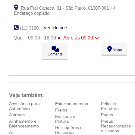
Rua Frei Caneca, 91 - São Paulo, 01307-001
Endereço copiado!
ver telefone
(11) 3120-2802
●
Qui:
09:00 - 18:00
Abre ás 09:00
Seg:
09:00 - 18:00
Mapa
Ter:
09:00 - 18:00
Comente
Qua:
09:00 - 18:00
●
Qui:
09:00 - 18:00
Abre ás 09:00
Sex:
09:00 - 18:00
Sáb:
Fechado
Dom:
Fechado
Veja também:
Acessórios para
Estacionamentos
Película
Automóveis
Protetora
Freios
Alarmes
Pneus
Funilaria e
Alinhamento e
Pintura
Pneus
Balanceamento
Recauchutados
Helicoptéros e
e Usados
Ar
Heliportos