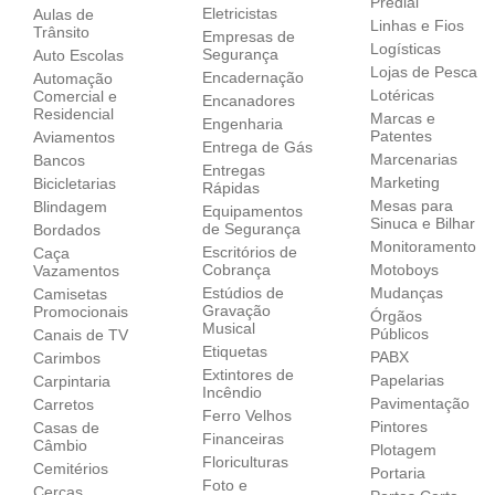
Predial
Eletricistas
Aulas de
Linhas e Fios
Trânsito
Empresas de
Logísticas
Segurança
Auto Escolas
Lojas de Pesca
Encadernação
Automação
Lotéricas
Comercial e
Encanadores
Residencial
Marcas e
Engenharia
Patentes
Aviamentos
Entrega de Gás
Marcenarias
Bancos
Entregas
Marketing
Bicicletarias
Rápidas
Mesas para
Blindagem
Equipamentos
Sinuca e Bilhar
de Segurança
Bordados
Monitoramento
Escritórios de
Caça
Cobrança
Motoboys
Vazamentos
Estúdios de
Mudanças
Camisetas
Gravação
Promocionais
Órgãos
Musical
Públicos
Canais de TV
Etiquetas
PABX
Carimbos
Extintores de
Papelarias
Carpintaria
Incêndio
Pavimentação
Carretos
Ferro Velhos
Pintores
Casas de
Financeiras
Câmbio
Plotagem
Floriculturas
Cemitérios
Portaria
Foto e
Cercas