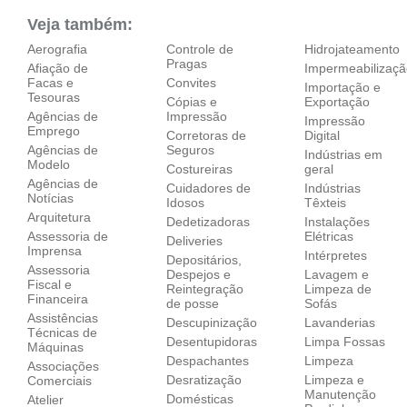
Veja também:
Aerografia
Controle de
Hidrojateamento
Pragas
Afiação de
Impermeabilizaç
Facas e
Convites
Importação e
Tesouras
Cópias e
Exportação
Agências de
Impressão
Impressão
Emprego
Corretoras de
Digital
Agências de
Seguros
Indústrias em
Modelo
Costureiras
geral
Agências de
Cuidadores de
Indústrias
Notícias
Idosos
Têxteis
Arquitetura
Dedetizadoras
Instalações
Assessoria de
Elétricas
Deliveries
Imprensa
Intérpretes
Depositários,
Assessoria
Despejos e
Lavagem e
Fiscal e
Reintegração
Limpeza de
Financeira
de posse
Sofás
Assistências
Descupinização
Lavanderias
Técnicas de
Desentupidoras
Limpa Fossas
Máquinas
Despachantes
Limpeza
Associações
Desratização
Limpeza e
Comerciais
Manutenção
Domésticas
Atelier