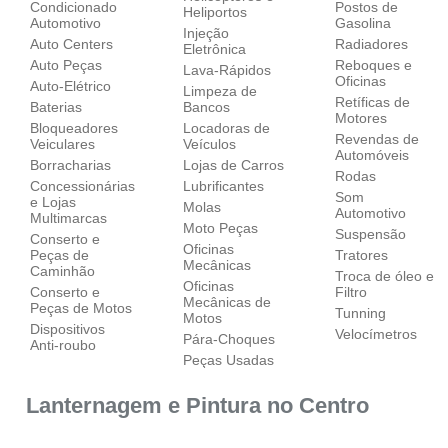
Condicionado
Postos de
Heliportos
Automotivo
Gasolina
Injeção
Auto Centers
Radiadores
Eletrônica
Auto Peças
Reboques e
Lava-Rápidos
Oficinas
Auto-Elétrico
Limpeza de
Retíficas de
Baterias
Bancos
Motores
Bloqueadores
Locadoras de
Revendas de
Veiculares
Veículos
Automóveis
Borracharias
Lojas de Carros
Rodas
Concessionárias
Lubrificantes
Som
e Lojas
Molas
Automotivo
Multimarcas
Moto Peças
Suspensão
Conserto e
Oficinas
Peças de
Tratores
Mecânicas
Caminhão
Troca de óleo e
Oficinas
Conserto e
Filtro
Mecânicas de
Peças de Motos
Tunning
Motos
Dispositivos
Velocímetros
Pára-Choques
Anti-roubo
Peças Usadas
Lanternagem e Pintura no Centro