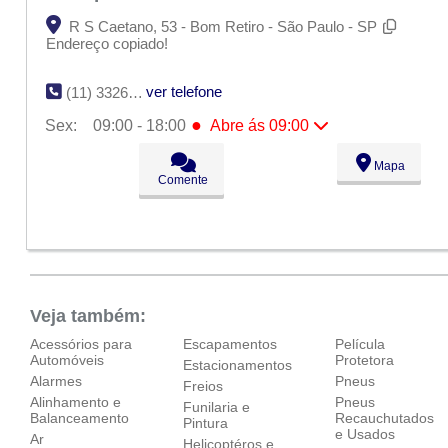
R S Caetano, 53 - Bom Retiro - São Paulo - SP
Endereço copiado!
ver telefone
(11) 3326-5064
●
Sex:
09:00 - 18:00
Abre ás 09:00
Seg:
09:00 - 18:00
Mapa
Ter:
09:00 - 18:00
Comente
Qua:
09:00 - 18:00
Qui:
09:00 - 18:00
●
Sex:
09:00 - 18:00
Abre ás 09:00
Sáb:
Fechado
Dom:
Fechado
Veja também:
Acessórios para
Escapamentos
Película
Automóveis
Protetora
Estacionamentos
Alarmes
Pneus
Freios
Alinhamento e
Pneus
Funilaria e
Balanceamento
Recauchutados
Pintura
e Usados
Ar
Helicoptéros e