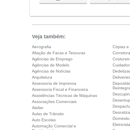
Qua:
09:00 - 18:00
Qui:
09:00 - 18:00
Sex:
09:00 - 18:00
Aberto
agora
Sáb:
Fechado
Dom:
Fechado
Veja também:
Aerografia
Cópias e
Afiação de Facas e Tesouras
Corretor
Agências de Emprego
Costureir
Agências de Modelo
Cuidador
Agências de Notícias
Dedetiza
Arquitetura
Deliverie
Assessoria de Imprensa
Depositár
Reintegr
Assessoria Fiscal e Financeira
Descupin
Assistências Técnicas de Máquinas
Desentup
Associações Comerciais
Despach
Atelier
Desratiz
Aulas de Trânsito
Doméstic
Auto Escolas
Eletricist
Automação Comercial e