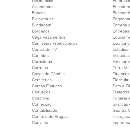
Residencial
Empresas
Aviamentos
Encader
Bancos
Encanad
Bicicletarias
Engenhar
Blindagem
Entrega 
Bordados
Entregas
Caça Vazamentos
Equipame
Camisetas Promocionais
Escritóri
Canais de TV
Estúdios
Carimbos
Etiquetas
Carpintaria
Extintore
Carretos
Ferro Ve
Casas de Câmbio
Financei
Cemitérios
Floricult
Cercas Elétricas
Foto e F
Chaveiros
Fretados
Coaching
Funerári
Confecção
Gráficas
Contabilidade
Guarda M
Controle de Pragas
Hidrojat
Convites
Impermea