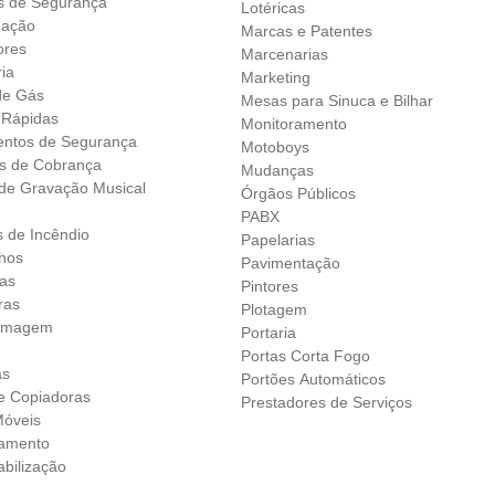
 de Segurança
Lotéricas
nação
Marcas e Patentes
ores
Marcenarias
ia
Marketing
de Gás
Mesas para Sinuca e Bilhar
 Rápidas
Monitoramento
ntos de Segurança
Motoboys
os de Cobrança
Mudanças
 de Gravação Musical
Órgãos Públicos
PABX
s de Incêndio
Papelarias
lhos
Pavimentação
ras
Pintores
uras
Plotagem
ilmagem
Portaria
Portas Corta Fogo
as
Portões Automáticos
 e Copiadoras
Prestadores de Serviços
óveis
eamento
bilização