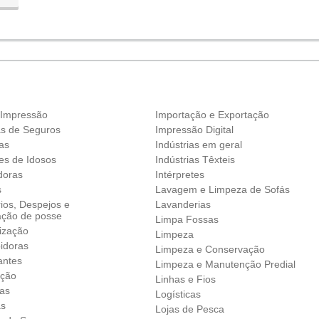
 Impressão
Importação e Exportação
as de Seguros
Impressão Digital
as
Indústrias em geral
es de Idosos
Indústrias Têxteis
doras
Intérpretes
s
Lavagem e Limpeza de Sofás
ios, Despejos e
Lavanderias
ação de posse
Limpa Fossas
ização
Limpeza
idoras
Limpeza e Conservação
antes
Limpeza e Manutenção Predial
ação
Linhas e Fios
as
Logísticas
as
Lojas de Pesca