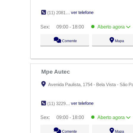
ver telefone
(11) 2081-0478
Sex:
09:00 - 18:00
Aberto
agora
Seg:
09:00 - 18:00
Comente
Mapa
Ter:
09:00 - 18:00
Qua:
09:00 - 18:00
Qui:
09:00 - 18:00
Sex:
09:00 - 18:00
Aberto
agora
Sáb:
Fechado
Dom:
Fechado
Mpe Autec
Avenida Paulista, 1754 - Bela Vista - São P
ver telefone
(11) 3229-1566
Sex:
09:00 - 18:00
Aberto
agora
Seg:
09:00 - 18:00
Comente
Mapa
Ter:
09:00 - 18:00