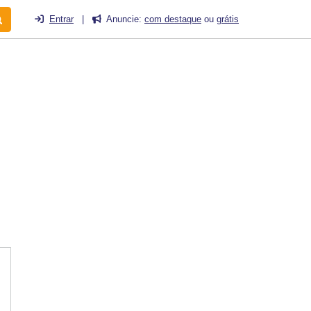
Entrar
|
Anuncie:
com destaque
ou
grátis