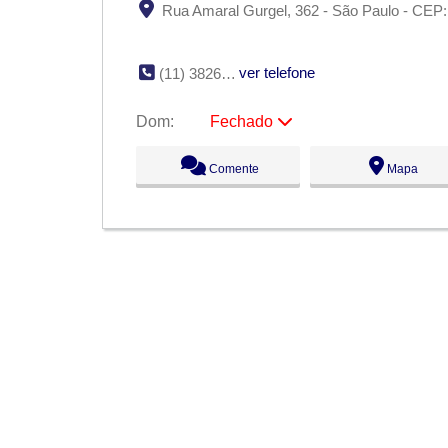
Rua Amaral Gurgel, 362 - São Paulo - CEP
ver telefone
(11) 3826-8051
Dom:
Fechado
Seg:
09:00 - 18:00
Comente
Mapa
Ter:
09:00 - 18:00
Qua:
09:00 - 18:00
Qui:
09:00 - 18:00
Sex:
09:00 - 18:00
Sáb:
Fechado
Dom:
Fechado