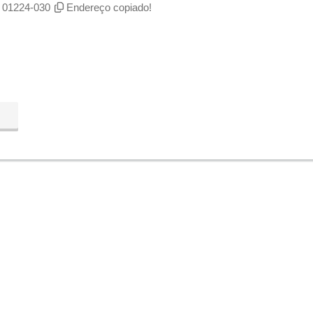
: 01224-030
Endereço copiado!