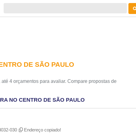
CENTRO DE SÃO PAULO
 até 4 orçamentos para avaliar. Compare propostas de
URA NO CENTRO DE SÃO PAULO
03032-030
Endereço copiado!