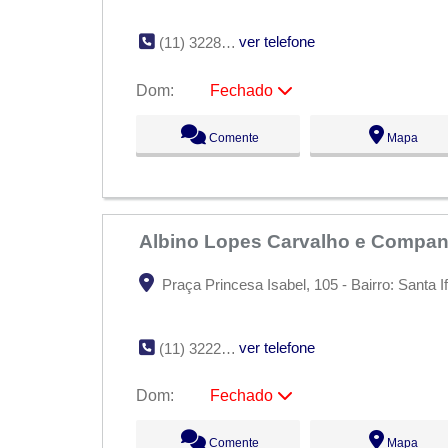
ver telefone
(11) 3228-6459
Dom:
Fechado
Seg:
09:00 - 18:00
Comente
Mapa
Ter:
09:00 - 18:00
Qua:
09:00 - 18:00
Qui:
09:00 - 18:00
Sex:
09:00 - 18:00
Sáb:
Fechado
Dom:
Fechado
Albino Lopes Carvalho e Compan
Praça Princesa Isabel, 105 - Bairro: Santa 
ver telefone
(11) 3222-6630
Dom:
Fechado
Seg:
09:00 - 18:00
Comente
Mapa
Ter:
09:00 - 18:00