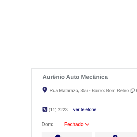
Aurênio Auto Mecânica
Rua Matarazo, 396 - Bairro: Bom Retiro
ver telefone
(11) 3223-7156
Dom:
Fechado
Seg:
09:00 - 18:00