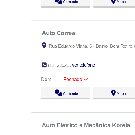
Comente
Mapa
Ter:
09:00 - 18:00
Qua:
09:00 - 18:00
Qui:
09:00 - 18:00
Sex:
09:00 - 18:00
Sáb:
Fechado
Dom:
Fechado
Auto Correa
Rua Eduardo Viana, 6 - Bairro: Bom Retiro
ver telefone
(11) 3392-4408
Dom:
Fechado
Seg:
09:00 - 18:00
Comente
Mapa
Ter:
09:00 - 18:00
Qua:
09:00 - 18:00
Qui:
09:00 - 18:00
Sex:
09:00 - 18:00
Sáb:
Fechado
Dom:
Fechado
Auto Elétrico e Mecânica Koréia