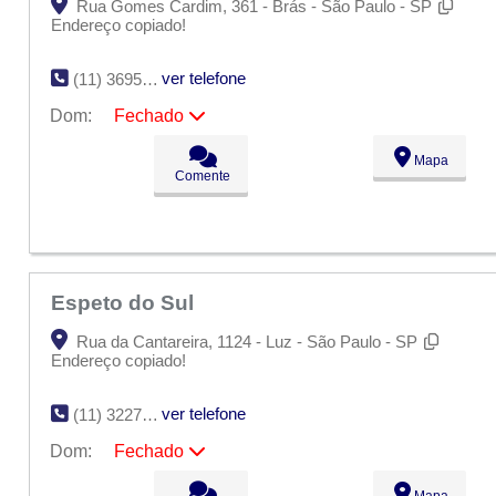
Rua Gomes Cardim, 361 - Brás - São Paulo - SP
Endereço copiado!
ver telefone
(11) 3695-4116
Dom:
Fechado
Seg:
09:00 - 18:00
Mapa
Ter:
09:00 - 18:00
Comente
Qua:
09:00 - 18:00
Qui:
09:00 - 18:00
Sex:
09:00 - 18:00
Sáb:
Fechado
Dom:
Fechado
Espeto do Sul
Rua da Cantareira, 1124 - Luz - São Paulo - SP
Endereço copiado!
ver telefone
(11) 3227-1911 ?
Dom:
Fechado
Seg:
09:00 - 18:00
Mapa