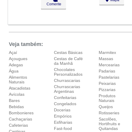
Ter:
09:00 - 18:00
Comente
Qua:
09:00 - 18:00
Qui:
09:00 - 18:00
Sex:
09:00 - 18:00
Sáb:
Fechado
Dom:
Fechado
Veja também:
Açaí
Cestas Básicas
Marmitex
Açougues
Cestas de Café
Massas
da Manhã
Adegas
Mercearias
Chocolates
Água
Padarias
Personalizados
Alimentos
Pastelarias
Churrascarias
Naturais
Peixarias
Churrascarias
Atacadistas
Pizzarias
Argentinas
Avícolas
Produtos
Confeitarias
Bares
Naturais
Congelados
Bebidas
Queijos
Docerias
Bombonieres
Rotisseries
Empórios
Cachaçarias
Sacolões,
Esfiharias
Hortifruits e
Cafeterias
Fast-food
Quitandas
Cantinas