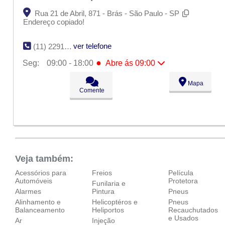
Rua 21 de Abril, 871 - Brás - São Paulo - SP
Endereço copiado!
ver telefone
(11) 2291-0110
●
Seg:
09:00 - 18:00
Abre ás 09:00
●
Seg:
09:00 - 18:00
Abre ás 09:00
Mapa
Ter:
09:00 - 18:00
Comente
Qua:
09:00 - 18:00
Qui:
09:00 - 18:00
Sex:
09:00 - 18:00
Sáb:
Fechado
Dom:
Fechado
Veja também:
Acessórios para
Freios
Película
Automóveis
Protetora
Funilaria e
Alarmes
Pintura
Pneus
Alinhamento e
Helicoptéros e
Pneus
Balanceamento
Heliportos
Recauchutados
e Usados
Ar
Injeção