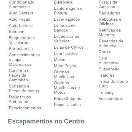
Condicionado
Eletrônica
Postos de
Automotivo
Gasolina
Lanternagem e
Auto Centers
Pintura
Radiadores
Auto Peças
Lava-Rápidos
Reboques e
Oficinas
Auto-Elétrico
Limpeza de
Bancos
Retíficas de
Baterias
Motores
Locadoras de
Bloqueadores
Veículos
Revendas de
Veiculares
Automóveis
Lojas de Carros
Borracharias
Rodas
Lubrificantes
Concessionárias
Som
e Lojas
Molas
Automotivo
Multimarcas
Moto Peças
Suspensão
Conserto e
Oficinas
Peças de
Tratores
Mecânicas
Caminhão
Troca de óleo e
Oficinas
Conserto e
Filtro
Mecânicas de
Peças de Motos
Motos
Tunning
Dispositivos
Pára-Choques
Velocímetros
Anti-roubo
Peças Usadas
Estacionamentos
Escapamentos no Centro