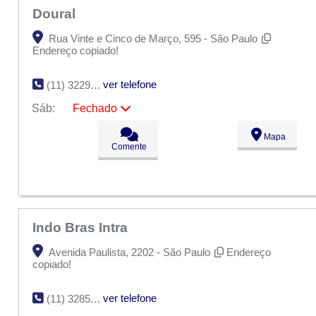
Doural
Rua Vinte e Cinco de Março, 595 - São Paulo
Endereço copiado!
ver telefone
(11) 3229-1411
Sáb:
Fechado
Seg:
09:00 - 18:00
Mapa
Ter:
09:00 - 18:00
Comente
Qua:
09:00 - 18:00
Qui:
09:00 - 18:00
Sex:
09:00 - 18:00
Sáb:
Fechado
Dom:
Fechado
Indo Bras Intra
Avenida Paulista, 2202 - São Paulo
Endereço
copiado!
ver telefone
(11) 3285-2018