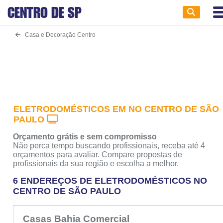
CENTRO DE
SP
Casa e Decoração Centro
ELETRODOMÉSTICOS EM NO CENTRO DE SÃO
PAULO
Orçamento grátis e sem compromisso
Não perca tempo buscando profissionais, receba até 4
orçamentos para avaliar. Compare propostas de
profissionais da sua região e escolha a melhor.
6 ENDEREÇOS DE ELETRODOMÉSTICOS NO
CENTRO DE SÃO PAULO
Casas Bahia Comercial