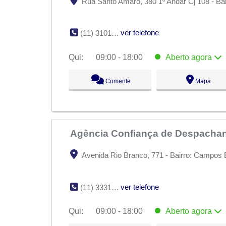
Rua Santo Amaro, 380 1º Andar Cj 108 - Bai
ver telefone
(11) 3101-1067
Qui:
09:00 - 18:00
Aberto
agora
Seg:
09:00 - 18:00
Comente
Mapa
Ter:
09:00 - 18:00
Qua:
09:00 - 18:00
Qui:
09:00 - 18:00
Aberto
agora
Sex:
09:00 - 18:00
Sáb:
Fechado
Dom:
Fechado
Agência Confiança de Despacha
Avenida Rio Branco, 771 - Bairro: Campos 
ver telefone
(11) 3331-8662
Qui:
09:00 - 18:00
Aberto
agora