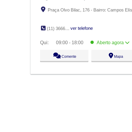
Praça Olvo Bilac, 176 - Bairro: Campos El
ver telefone
(11) 3666-4584
Qui:
09:00 - 18:00
Aberto
agora
Seg:
09:00 - 18:00
Comente
Mapa
Ter:
09:00 - 18:00
Qua:
09:00 - 18:00
Qui:
09:00 - 18:00
Aberto
agora
Sex:
09:00 - 18:00
Sáb:
Fechado
Dom:
Fechado