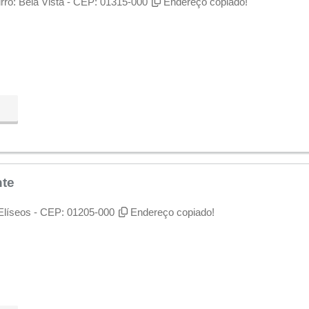
rro: Bela Vista - CEP: 01315-000
Endereço copiado!
nte
Elíseos - CEP: 01205-000
Endereço copiado!