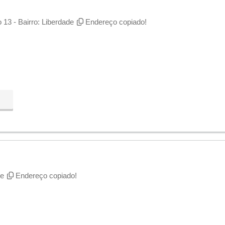
 13 - Bairro: Liberdade
Endereço copiado!
de
Endereço copiado!