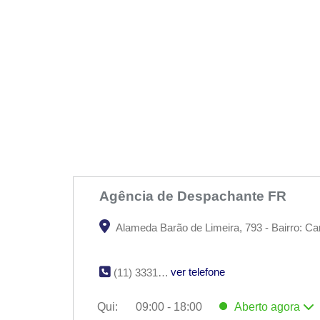
Agência de Despachante FR
Alameda Barão de Limeira, 793 - Bairro: C
ver telefone
(11) 3331-1895
Qui:
09:00 - 18:00
Aberto
agora