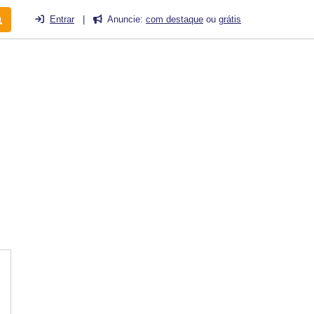
Entrar
|
Anuncie:
com destaque
ou
grátis