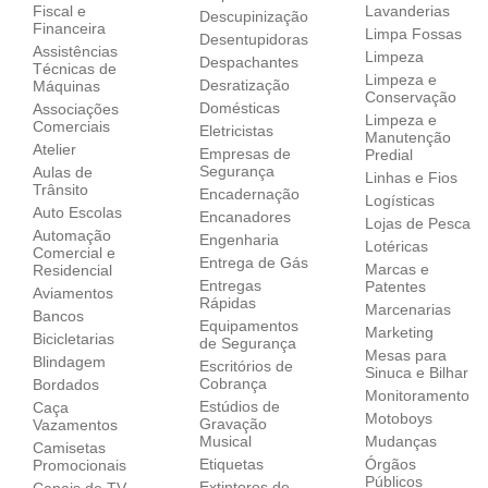
Fiscal e
Lavanderias
Descupinização
Financeira
Limpa Fossas
Desentupidoras
Assistências
Limpeza
Despachantes
Técnicas de
Limpeza e
Desratização
Máquinas
Conservação
Domésticas
Associações
Limpeza e
Comerciais
Eletricistas
Manutenção
Atelier
Empresas de
Predial
Segurança
Aulas de
Linhas e Fios
Trânsito
Encadernação
Logísticas
Auto Escolas
Encanadores
Lojas de Pesca
Automação
Engenharia
Lotéricas
Comercial e
Entrega de Gás
Marcas e
Residencial
Entregas
Patentes
Aviamentos
Rápidas
Marcenarias
Bancos
Equipamentos
Marketing
Bicicletarias
de Segurança
Mesas para
Blindagem
Escritórios de
Sinuca e Bilhar
Cobrança
Bordados
Monitoramento
Estúdios de
Caça
Motoboys
Gravação
Vazamentos
Musical
Mudanças
Camisetas
Etiquetas
Órgãos
Promocionais
Públicos
Extintores de
Canais de TV