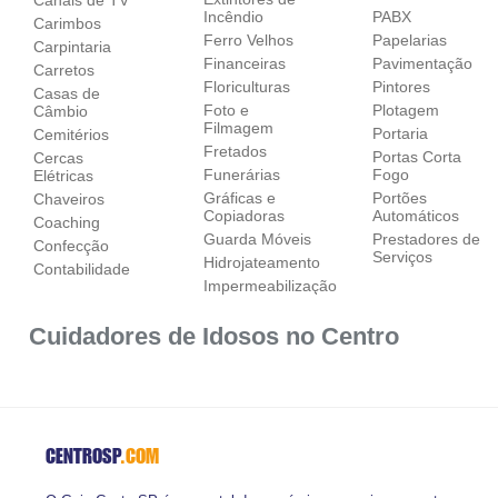
Incêndio
PABX
Carimbos
Ferro Velhos
Papelarias
Carpintaria
Financeiras
Pavimentação
Carretos
Floriculturas
Pintores
Casas de
Foto e
Plotagem
Câmbio
Filmagem
Portaria
Cemitérios
Fretados
Portas Corta
Cercas
Funerárias
Fogo
Elétricas
Gráficas e
Portões
Chaveiros
Copiadoras
Automáticos
Coaching
Guarda Móveis
Prestadores de
Confecção
Serviços
Hidrojateamento
Contabilidade
Impermeabilização
Cuidadores de Idosos no Centro
CENTROSP
.COM