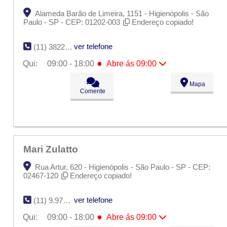
Alameda Barão de Limeira, 1151 - Higienópolis - São
Paulo - SP - CEP: 01202-003
Endereço copiado!
ver telefone
(11) 3822-1614
●
Qui:
09:00 - 18:00
Abre ás 09:00
Seg:
09:00 - 18:00
Mapa
Ter:
09:00 - 18:00
Comente
Qua:
09:00 - 18:00
●
Qui:
09:00 - 18:00
Abre ás 09:00
Sex:
09:00 - 18:00
Sáb:
Fechado
Dom:
Fechado
Mari Zulatto
Rua Artur, 620 - Higienópolis - São Paulo - SP - CEP:
02467-120
Endereço copiado!
ver telefone
(11) 9.9794-2740
●
Qui:
09:00 - 18:00
Abre ás 09:00