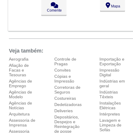
Seg:
09:00 - 18:00
Mapa
Ter:
09:00 - 18:00
Comente
Qua:
09:00 - 18:00
●
Qui:
09:00 - 18:00
Abre ás 09:00
Sex:
09:00 - 18:00
Sáb:
Fechado
Dom:
Fechado
Veja também:
Aerografia
Controle de
Importação e
Pragas
Exportação
Afiação de
Facas e
Convites
Impressão
Tesouras
Digital
Cópias e
Agências de
Impressão
Indústrias em
Emprego
geral
Corretoras de
Agências de
Seguros
Indústrias
Modelo
Têxteis
Costureiras
Agências de
Instalações
Dedetizadoras
Notícias
Elétricas
Deliveries
Arquitetura
Intérpretes
Depositários,
Assessoria de
Lavagem e
Despejos e
Imprensa
Limpeza de
Reintegração
Sofás
Assessoria
de posse