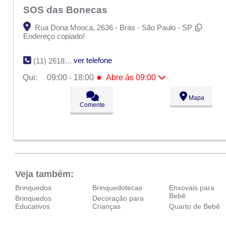
SOS das Bonecas
Rua Dona Mooca, 2636 - Brás - São Paulo - SP
Endereço copiado!
ver telefone
(11) 2618-1682
●
Qui:
09:00 - 18:00
Abre ás 09:00
Seg:
09:00 - 18:00
Mapa
Ter:
09:00 - 18:00
Comente
Qua:
09:00 - 18:00
●
Qui:
09:00 - 18:00
Abre ás 09:00
Sex:
09:00 - 18:00
Sáb:
Fechado
Dom:
Fechado
Veja também:
Brinquedos
Brinquedotecas
Enxovais para
Bebê
Brinquedos
Decoração para
Educativos
Crianças
Quarto de Bebê