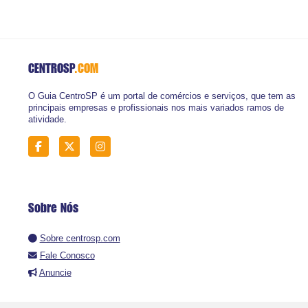
CENTROSP
.COM
O Guia CentroSP é um portal de comércios e serviços, que tem as
principais empresas e profissionais nos mais variados ramos de
atividade.
Sobre Nós
Sobre centrosp.com
Fale Conosco
Anuncie