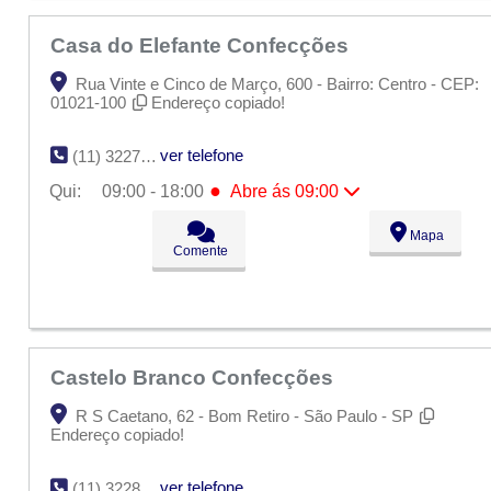
Dom:
Fechado
Casa do Elefante Confecções
Rua Vinte e Cinco de Março, 600 - Bairro: Centro - CEP:
01021-100
Endereço copiado!
ver telefone
(11) 3227-7688
●
Qui:
09:00 - 18:00
Abre ás 09:00
Seg:
09:00 - 18:00
Mapa
Ter:
09:00 - 18:00
Comente
Qua:
09:00 - 18:00
●
Qui:
09:00 - 18:00
Abre ás 09:00
Sex:
09:00 - 18:00
Sáb:
Fechado
Dom:
Fechado
Castelo Branco Confecções
R S Caetano, 62 - Bom Retiro - São Paulo - SP
Endereço copiado!
ver telefone
(11) 3228-1347