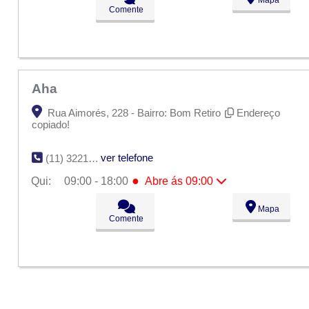
Ter:
09:00 - 18:00
Comente
Qua:
09:00 - 18:00
●
Qui:
09:00 - 18:00
Abre ás 09:00
Sex:
09:00 - 18:00
Sáb:
Fechado
Dom:
Fechado
Aha
Rua Aimorés, 228 - Bairro: Bom Retiro
Endereço
copiado!
ver telefone
(11) 3221-0107
●
Qui:
09:00 - 18:00
Abre ás 09:00
Seg:
09:00 - 18:00
Mapa
Ter:
09:00 - 18:00
Comente
Qua:
09:00 - 18:00
●
Qui:
09:00 - 18:00
Abre ás 09:00
Sex:
09:00 - 18:00
Sáb:
Fechado
Dom:
Fechado