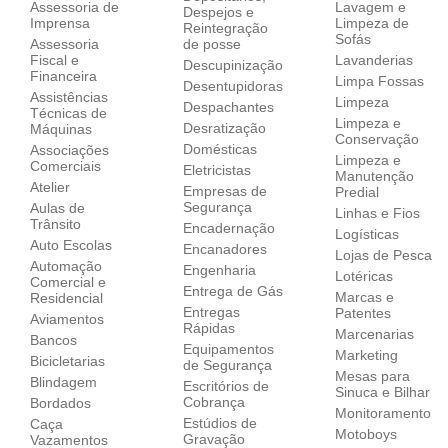
Assessoria de
Lavagem e
Despejos e
Imprensa
Limpeza de
Reintegração
Sofás
Assessoria
de posse
Fiscal e
Lavanderias
Descupinização
Financeira
Limpa Fossas
Desentupidoras
Assistências
Limpeza
Despachantes
Técnicas de
Limpeza e
Desratização
Máquinas
Conservação
Domésticas
Associações
Limpeza e
Comerciais
Eletricistas
Manutenção
Atelier
Empresas de
Predial
Segurança
Aulas de
Linhas e Fios
Trânsito
Encadernação
Logísticas
Auto Escolas
Encanadores
Lojas de Pesca
Automação
Engenharia
Lotéricas
Comercial e
Entrega de Gás
Marcas e
Residencial
Entregas
Patentes
Aviamentos
Rápidas
Marcenarias
Bancos
Equipamentos
Marketing
Bicicletarias
de Segurança
Mesas para
Blindagem
Escritórios de
Sinuca e Bilhar
Cobrança
Bordados
Monitoramento
Estúdios de
Caça
Motoboys
Gravação
Vazamentos