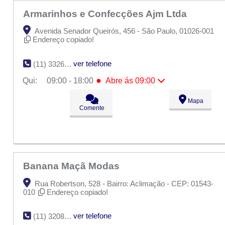
Armarinhos e Confecções Ajm Ltda
Avenida Senador Queirós, 456 - São Paulo, 01026-001
Endereço copiado!
ver telefone
(11) 3326-7624
●
Qui:
09:00 - 18:00
Abre ás 09:00
Seg:
09:00 - 18:00
Mapa
Ter:
09:00 - 18:00
Comente
Qua:
09:00 - 18:00
●
Qui:
09:00 - 18:00
Abre ás 09:00
Sex:
09:00 - 18:00
Sáb:
Fechado
Dom:
Fechado
Banana Maçã Modas
Rua Robertson, 528 - Bairro: Aclimação - CEP: 01543-
010
Endereço copiado!
ver telefone
(11) 3208-8559