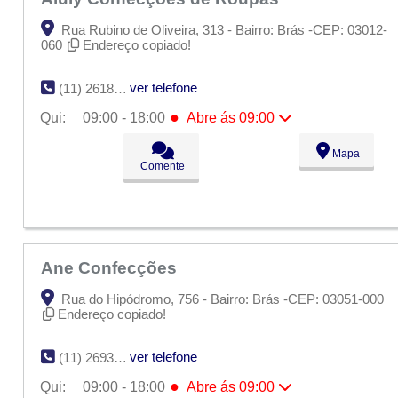
Rua Rubino de Oliveira, 313 - Bairro: Brás -CEP: 03012-
060
Endereço copiado!
ver telefone
(11) 2618-5566
●
Qui:
09:00 - 18:00
Abre ás 09:00
Seg:
09:00 - 18:00
Mapa
Ter:
09:00 - 18:00
Comente
Qua:
09:00 - 18:00
●
Qui:
09:00 - 18:00
Abre ás 09:00
Sex:
09:00 - 18:00
Sáb:
Fechado
Dom:
Fechado
Ane Confecções
Rua do Hipódromo, 756 - Bairro: Brás -CEP: 03051-000
Endereço copiado!
ver telefone
(11) 2693-0203
●
Qui:
09:00 - 18:00
Abre ás 09:00