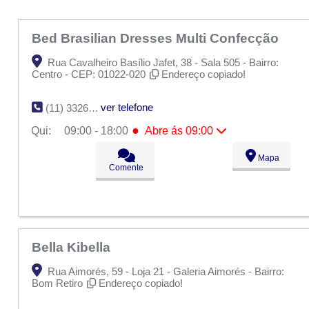
Bed Brasilian Dresses Multi Confecção
Rua Cavalheiro Basílio Jafet, 38 - Sala 505 - Bairro:
Centro - CEP: 01022-020
Endereço copiado!
ver telefone
(11) 3326-3111
●
Qui:
09:00 - 18:00
Abre ás 09:00
Seg:
09:00 - 18:00
Mapa
Ter:
09:00 - 18:00
Comente
Qua:
09:00 - 18:00
●
Qui:
09:00 - 18:00
Abre ás 09:00
Sex:
09:00 - 18:00
Sáb:
Fechado
Dom:
Fechado
Bella Kibella
Rua Aimorés, 59 - Loja 21 - Galeria Aimorés - Bairro:
Bom Retiro
Endereço copiado!