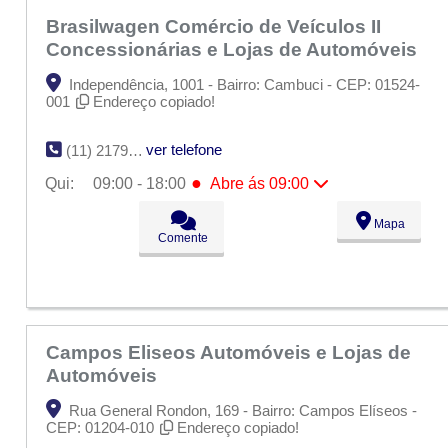
Brasilwagen Comércio de Veículos II
Concessionárias e Lojas de Automóveis
Independência, 1001 - Bairro: Cambuci - CEP: 01524-
001
Endereço copiado!
ver telefone
(11) 2179-0707
●
Qui:
09:00 - 18:00
Abre ás 09:00
Seg:
09:00 - 18:00
Mapa
Ter:
09:00 - 18:00
Comente
Qua:
09:00 - 18:00
●
Qui:
09:00 - 18:00
Abre ás 09:00
Sex:
09:00 - 18:00
Sáb:
Fechado
Dom:
Fechado
Campos Eliseos Automóveis e Lojas de
Automóveis
Rua General Rondon, 169 - Bairro: Campos Elíseos -
CEP: 01204-010
Endereço copiado!