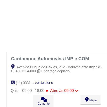
Cardamone Automovéis IMP e COM
Avenida Duque de Caxias, 212 - Bairro: Santa Ifigênia -
CEP:01214-000
Endereço copiado!
ver telefone
(11) 3331-0014
●
Qui:
09:00 - 18:00
Abre ás 09:00
Seg:
09:00 - 18:00
Mapa
Ter:
09:00 - 18:00
Comente
Qua:
09:00 - 18:00