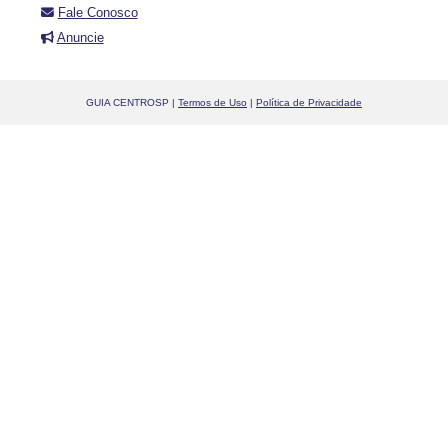
Fale Conosco
Anuncie
GUIA CENTROSP |
Termos de Uso
|
Política de Privacidade