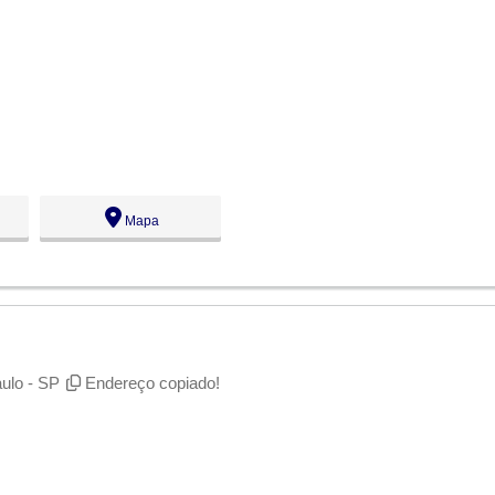
Mapa
ulo - SP
Endereço copiado!