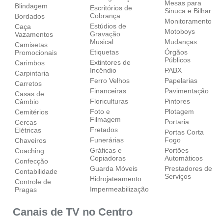
Mesas para
Blindagem
Escritórios de
Sinuca e Bilhar
Cobrança
Bordados
Monitoramento
Estúdios de
Caça
Motoboys
Gravação
Vazamentos
Musical
Mudanças
Camisetas
Etiquetas
Órgãos
Promocionais
Públicos
Extintores de
Carimbos
Incêndio
PABX
Carpintaria
Ferro Velhos
Papelarias
Carretos
Financeiras
Pavimentação
Casas de
Floriculturas
Pintores
Câmbio
Foto e
Plotagem
Cemitérios
Filmagem
Portaria
Cercas
Fretados
Elétricas
Portas Corta
Funerárias
Fogo
Chaveiros
Gráficas e
Portões
Coaching
Copiadoras
Automáticos
Confecção
Guarda Móveis
Prestadores de
Contabilidade
Serviços
Hidrojateamento
Controle de
Impermeabilização
Pragas
Canais de TV no Centro