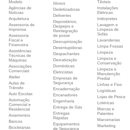
Modelo
Têxteis
Idosos
Agências de
Instalações
Dedetizadoras
Notícias
Elétricas
Deliveries
Arquitetura
Intérpretes
Depositários,
Assessoria de
Lavagem e
Despejos e
Imprensa
Limpeza de
Reintegração
Sofás
Assessoria
de posse
Fiscal e
Lavanderias
Descupinização
Financeira
Limpa Fossas
Desentupidoras
Assistências
Limpeza
Despachantes
Técnicas de
Limpeza e
Desratização
Máquinas
Conservação
Domésticas
Associações
Limpeza e
Comerciais
Eletricistas
Manutenção
Atelier
Empresas de
Predial
Segurança
Aulas de
Linhas e Fios
Trânsito
Encadernação
Logísticas
Auto Escolas
Encanadores
Lojas de Pesca
Automação
Engenharia
Lotéricas
Comercial e
Entrega de Gás
Marcas e
Residencial
Entregas
Patentes
Aviamentos
Rápidas
Marcenarias
Bancos
Equipamentos
Marketing
Bicicletarias
de Segurança