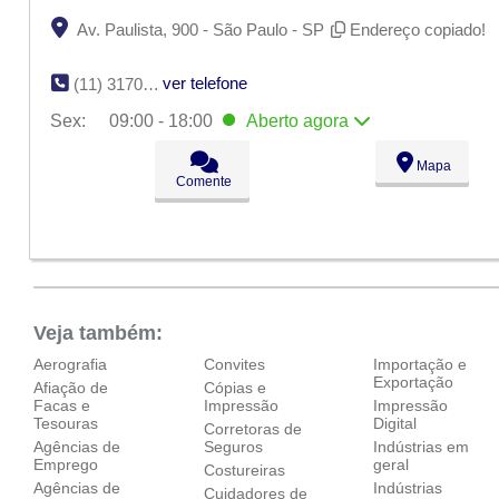
Av. Paulista, 900 - São Paulo - SP
Endereço copiado!
ver telefone
(11) 3170-5775
Sex:
09:00 - 18:00
Aberto
agora
Seg:
09:00 - 18:00
Mapa
Ter:
09:00 - 18:00
Comente
Qua:
09:00 - 18:00
Qui:
09:00 - 18:00
Sex:
09:00 - 18:00
Aberto
agora
Sáb:
Fechado
Dom:
Fechado
Veja também:
Aerografia
Convites
Importação e
Exportação
Afiação de
Cópias e
Facas e
Impressão
Impressão
Tesouras
Digital
Corretoras de
Agências de
Seguros
Indústrias em
Emprego
geral
Costureiras
Agências de
Indústrias
Cuidadores de