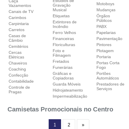
Estúdios de
Caça
Motoboys
Gravação
Vazamentos
Musical
Mudanças
Canais de TV
Etiquetas
Órgãos
Carimbos
Públicos
Extintores de
Carpintaria
Incêndio
PABX
Carretos
Ferro Velhos
Papelarias
Casas de
Financeiras
Pavimentação
Câmbio
Floriculturas
Pintores
Cemitérios
Foto e
Plotagem
Cercas
Filmagem
Portaria
Elétricas
Fretados
Portas Corta
Chaveiros
Funerárias
Fogo
Coaching
Gráficas e
Portões
Confecção
Copiadoras
Automáticos
Contabilidade
Guarda Móveis
Prestadores de
Controle de
Serviços
Hidrojateamento
Pragas
Impermeabilização
Camisetas Promocionais no Centro
1
2
»