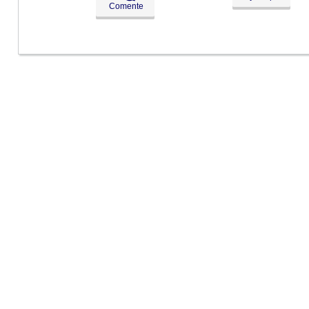
Comente
Qua:
09:00 - 18:00
●
Qui:
09:00 - 18:00
Abre ás 09:00
Sex:
09:00 - 18:00
Sáb:
Fechado
Dom:
Fechado