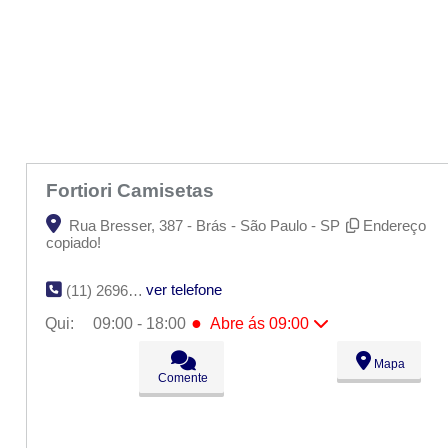
Fortiori Camisetas
Rua Bresser, 387 - Brás - São Paulo - SP
Endereço
copiado!
ver telefone
(11) 2696-4848
●
Qui:
09:00 - 18:00
Abre ás 09:00
Seg:
09:00 - 18:00
Mapa
Ter:
09:00 - 18:00
Comente
Qua:
09:00 - 18:00
●
Qui:
09:00 - 18:00
Abre ás 09:00
Sex:
09:00 - 18:00
Sáb:
Fechado