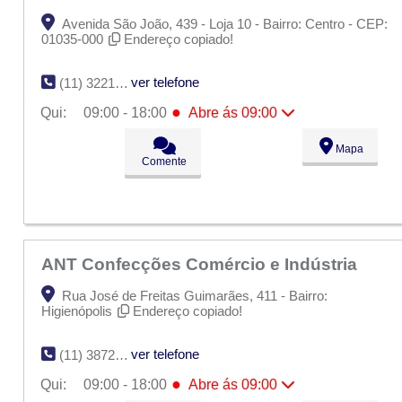
Avenida São João, 439 - Loja 10 - Bairro: Centro - CEP:
01035-000
Endereço copiado!
ver telefone
(11) 3221-0784
●
Qui:
09:00 - 18:00
Abre ás 09:00
Seg:
09:00 - 18:00
Mapa
Ter:
09:00 - 18:00
Comente
Qua:
09:00 - 18:00
●
Qui:
09:00 - 18:00
Abre ás 09:00
Sex:
09:00 - 18:00
Sáb:
Fechado
Dom:
Fechado
ANT Confecções Comércio e Indústria
Rua José de Freitas Guimarães, 411 - Bairro:
Higienópolis
Endereço copiado!
ver telefone
(11) 3872-4789
●
Qui:
09:00 - 18:00
Abre ás 09:00