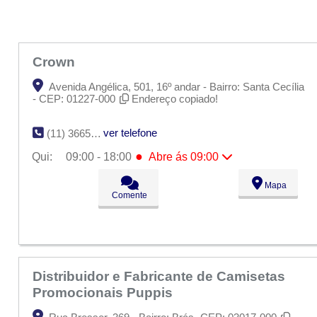
Crown
Avenida Angélica, 501, 16º andar - Bairro: Santa Cecília
- CEP: 01227-000
Endereço copiado!
ver telefone
(11) 3665-1010
●
Qui:
09:00 - 18:00
Abre ás 09:00
Seg:
09:00 - 18:00
Mapa
Ter:
09:00 - 18:00
Comente
Qua:
09:00 - 18:00
●
Qui:
09:00 - 18:00
Abre ás 09:00
Sex:
09:00 - 18:00
Sáb:
Fechado
Dom:
Fechado
Distribuidor e Fabricante de Camisetas
Promocionais Puppis