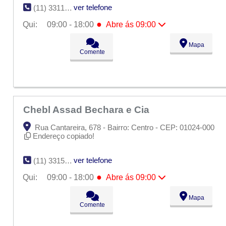
ver telefone
(11) 3311-7833
●
Qui:
09:00 - 18:00
Abre ás 09:00
Seg:
09:00 - 18:00
Mapa
Ter:
09:00 - 18:00
Comente
Qua:
09:00 - 18:00
●
Qui:
09:00 - 18:00
Abre ás 09:00
Sex:
09:00 - 18:00
Sáb:
Fechado
Dom:
Fechado
Chebl Assad Bechara e Cia
Rua Cantareira, 678 - Bairro: Centro - CEP: 01024-000
Endereço copiado!
ver telefone
(11) 3315-0200
●
Qui:
09:00 - 18:00
Abre ás 09:00
Seg:
09:00 - 18:00
Mapa
Ter:
09:00 - 18:00
Comente
Qua:
09:00 - 18:00
●
Qui:
09:00 - 18:00
Abre ás 09:00