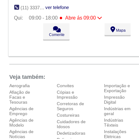
ver telefone
(11) 3337-2256
●
Qui:
09:00 - 18:00
Abre ás 09:00
Seg:
09:00 - 18:00
Mapa
Ter:
09:00 - 18:00
Comente
Qua:
09:00 - 18:00
●
Qui:
09:00 - 18:00
Abre ás 09:00
Sex:
09:00 - 18:00
Sáb:
Fechado
Dom:
Fechado
Veja também:
Aerografia
Convites
Importação e
Exportação
Afiação de
Cópias e
Facas e
Impressão
Impressão
Tesouras
Digital
Corretoras de
Agências de
Seguros
Indústrias em
Emprego
geral
Costureiras
Agências de
Indústrias
Cuidadores de
Modelo
Têxteis
Idosos
Agências de
Instalações
Dedetizadoras
Notícias
Elétricas