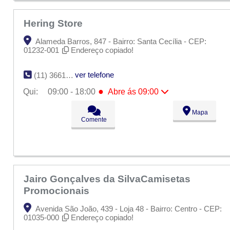
Dom:
Fechado
Hering Store
Alameda Barros, 847 - Bairro: Santa Cecília - CEP:
01232-001
Endereço copiado!
ver telefone
(11) 3661-8125
●
Qui:
09:00 - 18:00
Abre ás 09:00
Seg:
09:00 - 18:00
Mapa
Ter:
09:00 - 18:00
Comente
Qua:
09:00 - 18:00
●
Qui:
09:00 - 18:00
Abre ás 09:00
Sex:
09:00 - 18:00
Sáb:
Fechado
Dom:
Fechado
Jairo Gonçalves da SilvaCamisetas
Promocionais
Avenida São João, 439 - Loja 48 - Bairro: Centro - CEP:
01035-000
Endereço copiado!