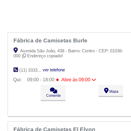
Fábrica de Camisetas Burle
Avenida São João, 438 - Bairro: Centro - CEP: 01036-
000
Endereço copiado!
ver telefone
(11) 3333-1831
●
Qui:
09:00 - 18:00
Abre ás 09:00
Seg:
09:00 - 18:00
Mapa
Ter:
09:00 - 18:00
Comente
Qua:
09:00 - 18:00
●
Qui:
09:00 - 18:00
Abre ás 09:00
Sex:
09:00 - 18:00
Sáb:
Fechado
Dom:
Fechado
Fábrica de Camisetas El Elyon