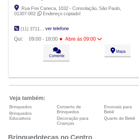
Rua Frei Caneca, 1032 - Consolação, São Paulo,
01307-002
Endereço copiado!
ver telefone
(11) 3711-2975
●
Qui:
09:00 - 18:00
Abre ás 09:00
Seg:
09:00 - 18:00
Mapa
Ter:
09:00 - 18:00
Comente
Qua:
09:00 - 18:00
●
Qui:
09:00 - 18:00
Abre ás 09:00
Sex:
09:00 - 18:00
Sáb:
Fechado
Dom:
Fechado
Veja também:
Brinquedos
Conserto de
Enxovais para
Brinquedos
Bebê
Brinquedos
Educativos
Decoração para
Quarto de Bebê
Crianças
Brinquedotecas no Centro