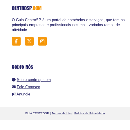
CENTROSP
.COM
O Guia CentroSP é um portal de comércios e serviços, que tem as
principais empresas e profissionais nos mais variados ramos de
atividade.
Sobre Nós
Sobre centrosp.com
Fale Conosco
Anuncie
GUIA CENTROSP |
Termos de Uso
|
Política de Privacidade