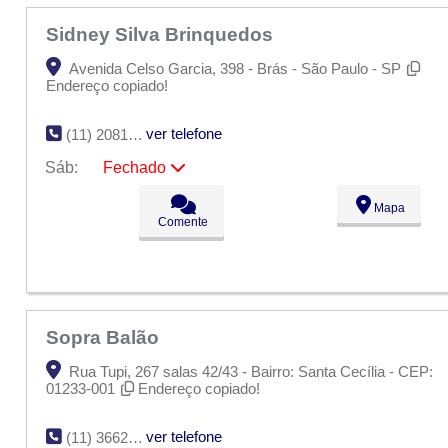
Sidney Silva Brinquedos
Avenida Celso Garcia, 398 - Brás - São Paulo - SP
Endereço copiado!
ver telefone
(11) 2081-4007
Sáb:
Fechado
Seg:
09:00 - 18:00
Mapa
Ter:
09:00 - 18:00
Comente
Qua:
09:00 - 18:00
Qui:
09:00 - 18:00
Sex:
09:00 - 18:00
Sáb:
Fechado
Dom:
Fechado
Sopra Balão
Rua Tupi, 267 salas 42/43 - Bairro: Santa Cecília - CEP:
01233-001
Endereço copiado!
ver telefone
(11) 3662-3305