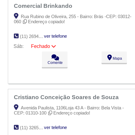
Comercial Brinkando
Rua Rubino de Oliveira, 255 - Bairro: Brás -CEP: 03012-
060
Endereço copiado!
ver telefone
(11) 2694-3204
Sáb:
Fechado
Seg:
09:00 - 18:00
Mapa
Ter:
09:00 - 18:00
Comente
Qua:
09:00 - 18:00
Qui:
09:00 - 18:00
Sex:
09:00 - 18:00
Sáb:
Fechado
Dom:
Fechado
Cristiano Conceição Soares de Souza
Avenida Paulista, 1106Loja 43 A - Bairro: Bela Vista -
CEP: 01310-100
Endereço copiado!
ver telefone
(11) 3265-7043