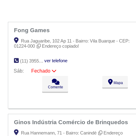
Fong Games
Rua Jaguaribe, 102 Ap 11 - Bairro: Vila Buarque - CEP:
01224-000
Endereço copiado!
ver telefone
(11) 3955-1735
Sáb:
Fechado
Seg:
09:00 - 18:00
Mapa
Ter:
09:00 - 18:00
Comente
Qua:
09:00 - 18:00
Qui:
09:00 - 18:00
Sex:
09:00 - 18:00
Sáb:
Fechado
Dom:
Fechado
Ginos Indústria Comércio de Brinquedos
Rua Hannemann, 71 - Bairro: Canindé
Endereço