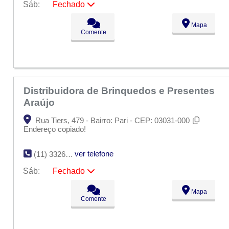
Sáb:
Fechado
Seg:
09:00 - 18:00
Mapa
Ter:
09:00 - 18:00
Comente
Qua:
09:00 - 18:00
Qui:
09:00 - 18:00
Sex:
09:00 - 18:00
Sáb:
Fechado
Dom:
Fechado
Distribuidora de Brinquedos e Presentes
Araújo
Rua Tiers, 479 - Bairro: Pari - CEP: 03031-000
Endereço copiado!
ver telefone
(11) 3326-0013
Sáb:
Fechado
Seg:
09:00 - 18:00
Mapa
Ter:
09:00 - 18:00
Comente
Qua:
09:00 - 18:00
Qui:
09:00 - 18:00
Sex:
09:00 - 18:00