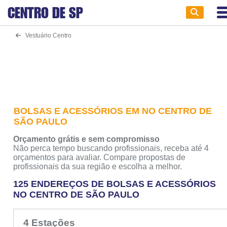
CENTRO DE
SP
Vestuário Centro
BOLSAS E ACESSÓRIOS EM NO CENTRO DE
SÃO PAULO
Orçamento grátis e sem compromisso
Não perca tempo buscando profissionais, receba até 4
orçamentos para avaliar. Compare propostas de
profissionais da sua região e escolha a melhor.
125 ENDEREÇOS DE BOLSAS E ACESSÓRIOS
NO CENTRO DE SÃO PAULO
4 Estações