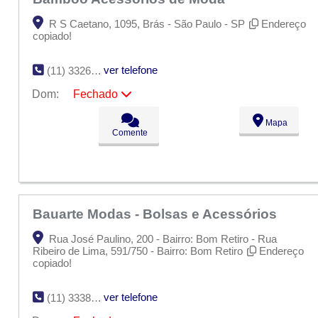
R S Caetano, 1095, Brás - São Paulo - SP
Endereço
copiado!
ver telefone
(11) 3326-3946
Dom:
Fechado
Seg:
09:00 - 18:00
Mapa
Ter:
09:00 - 18:00
Comente
Qua:
09:00 - 18:00
Qui:
09:00 - 18:00
Sex:
09:00 - 18:00
Sáb:
Fechado
Dom:
Fechado
Bauarte Modas - Bolsas e Acessórios
Rua José Paulino, 200 - Bairro: Bom Retiro - Rua
Ribeiro de Lima, 591/750 - Bairro: Bom Retiro
Endereço
copiado!
ver telefone
(11) 3338-1915 / 3331-8393