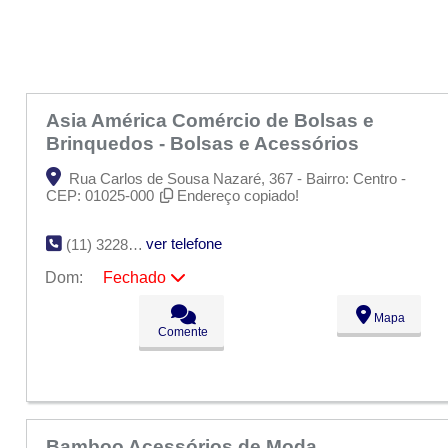
Asia América Comércio de Bolsas e
Brinquedos - Bolsas e Acessórios
Rua Carlos de Sousa Nazaré, 367 - Bairro: Centro -
CEP: 01025-000
Endereço copiado!
ver telefone
(11) 3228-3656
Dom:
Fechado
Seg:
09:00 - 18:00
Mapa
Ter:
09:00 - 18:00
Comente
Qua:
09:00 - 18:00
Qui:
09:00 - 18:00
Sex:
09:00 - 18:00
Sáb:
Fechado
Dom:
Fechado
Bamboo Acessórios de Moda