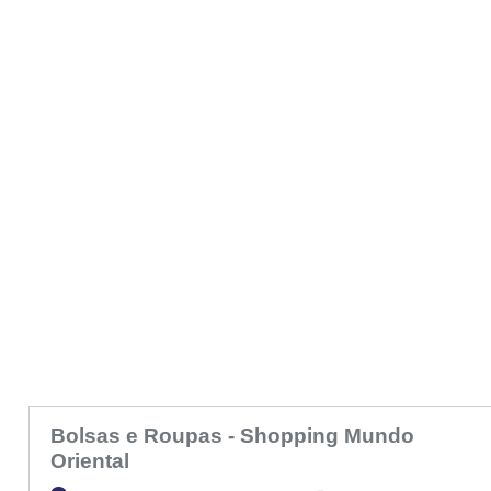
Bolsas e Roupas - Shopping Mundo
Oriental