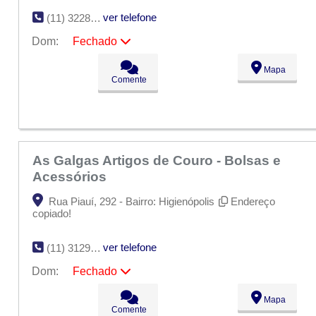
ver telefone
(11) 3228-5496
Dom:
Fechado
Seg:
09:00 - 18:00
Mapa
Ter:
09:00 - 18:00
Comente
Qua:
09:00 - 18:00
Qui:
09:00 - 18:00
Sex:
09:00 - 18:00
Sáb:
Fechado
Dom:
Fechado
As Galgas Artigos de Couro - Bolsas e
Acessórios
Rua Piauí, 292 - Bairro: Higienópolis
Endereço
copiado!
ver telefone
(11) 3129-7618
Dom:
Fechado
Seg:
09:00 - 18:00
Mapa
Ter:
09:00 - 18:00
Comente
Qua:
09:00 - 18:00