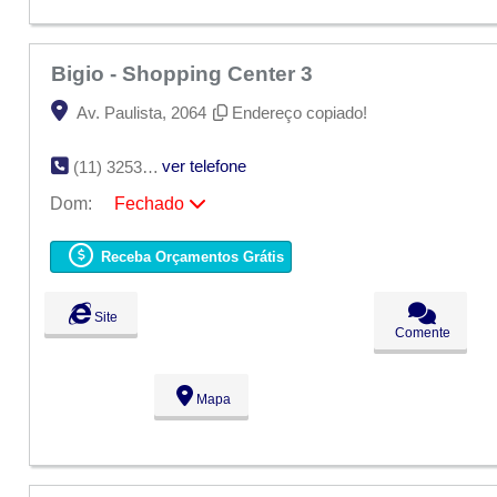
Sáb:
Fechado
Dom:
Fechado
Bigio - Shopping Center 3
Av. Paulista, 2064
Endereço copiado!
ver telefone
(11) 3253-9078
Dom:
Fechado
Seg:
09:00 - 18:00
Ter:
09:00 - 18:00
Receba Orçamentos Grátis
Qua:
09:00 - 18:00
Qui:
09:00 - 18:00
Sex:
09:00 - 18:00
Site
Sáb:
Fechado
Comente
Dom:
Fechado
Mapa