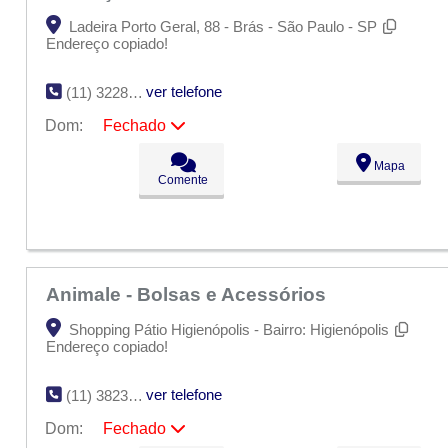
Ladeira Porto Geral, 88 - Brás - São Paulo - SP
Endereço copiado!
ver telefone
(11) 3228-0005
Dom:
Fechado
Seg:
09:00 - 18:00
Mapa
Ter:
09:00 - 18:00
Comente
Qua:
09:00 - 18:00
Qui:
09:00 - 18:00
Sex:
09:00 - 18:00
Sáb:
Fechado
Dom:
Fechado
Animale - Bolsas e Acessórios
Shopping Pátio Higienópolis - Bairro: Higienópolis
Endereço copiado!
ver telefone
(11) 3823-2975
Dom:
Fechado