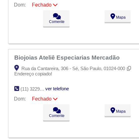
Dom:
Fechado
Seg:
09:00 - 18:00
Mapa
Ter:
09:00 - 18:00
Comente
Qua:
09:00 - 18:00
Qui:
09:00 - 18:00
Sex:
09:00 - 18:00
Sáb:
Fechado
Dom:
Fechado
Biojoias Ateliê Especiarias Mercadão
Rua da Cantareira, 306 - Sé, São Paulo, 01024-000
Endereço copiado!
ver telefone
(11) 3229-8491
Dom:
Fechado
Seg:
09:00 - 18:00
Mapa
Ter:
09:00 - 18:00
Comente
Qua:
09:00 - 18:00
Qui:
09:00 - 18:00
Sex:
09:00 - 18:00
Sáb:
Fechado