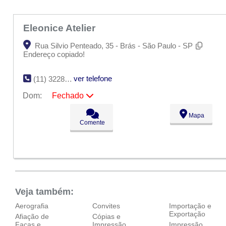
Eleonice Atelier
Rua Silvio Penteado, 35 - Brás - São Paulo - SP
Endereço copiado!
ver telefone
(11) 3228-5495
Dom:
Fechado
Seg:
09:00 - 18:00
Mapa
Ter:
09:00 - 18:00
Comente
Qua:
09:00 - 18:00
Qui:
09:00 - 18:00
Sex:
09:00 - 18:00
Sáb:
Fechado
Dom:
Fechado
Veja também:
Aerografia
Convites
Importação e
Exportação
Afiação de
Cópias e
Facas e
Impressão
Impressão