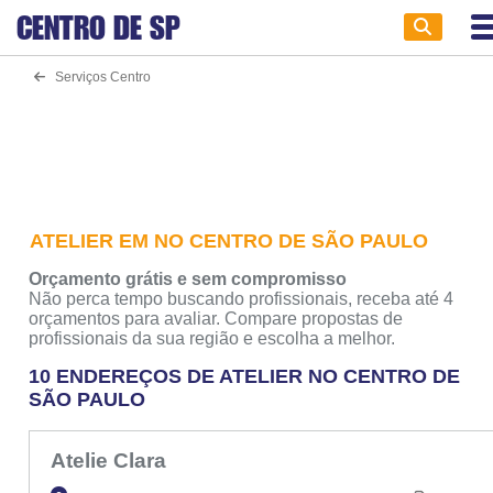
CENTRO DE
SP
Serviços Centro
ATELIER EM NO CENTRO DE SÃO PAULO
Orçamento grátis e sem compromisso
Não perca tempo buscando profissionais, receba até 4
orçamentos para avaliar. Compare propostas de
profissionais da sua região e escolha a melhor.
10 ENDEREÇOS DE ATELIER NO CENTRO DE
SÃO PAULO
Atelie Clara