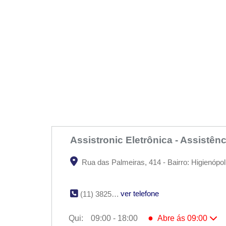
Assistronic Eletrônica - Assistên
Rua das Palmeiras, 414 - Bairro: Higienópol
ver telefone
(11) 3825-8148
●
Qui:
09:00 - 18:00
Abre ás 09:00