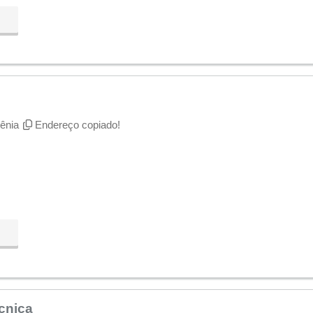
gênia
Endereço copiado!
écnica