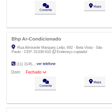
Seg:
09:00 - 18:00
Mapa
Ter:
09:00 - 18:00
Comente
Qua:
09:00 - 18:00
Qui:
09:00 - 18:00
Sex:
09:00 - 18:00
Sáb:
Fechado
Dom:
Fechado
Bhp Ar-Condicionado
Rua Almirante Marques Leão, 692 - Bela Vista - São
Paulo - CEP: 01330-010
Endereço copiado!
ver telefone
(11) 3145-7575
Dom:
Fechado
Seg:
09:00 - 18:00
Mapa
Ter:
09:00 - 18:00
Comente
Qua:
09:00 - 18:00
Qui:
09:00 - 18:00
Sex:
09:00 - 18:00
Sáb:
Fechado
Dom:
Fechado