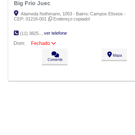
Big Frio Juec
Alameda Nothmann, 1053 - Bairro: Campos Elíseos -
CEP: 01216-001
Endereço copiado!
ver telefone
(11) 3825-0104
Dom:
Fechado
Seg:
09:00 - 18:00
Mapa
Ter:
09:00 - 18:00
Comente
Qua:
09:00 - 18:00
Qui:
09:00 - 18:00
Sex:
09:00 - 18:00
Sáb:
Fechado
Dom:
Fechado