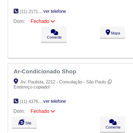
ver telefone
(11) 2171-3600
Dom:
Fechado
Seg:
09:00 - 18:00
Mapa
Ter:
09:00 - 18:00
Comente
Qua:
09:00 - 18:00
Qui:
09:00 - 18:00
Sex:
09:00 - 18:00
Sáb:
Fechado
Dom:
Fechado
Ar-Condicionado Shop
Av. Paulista, 2212 - Consolação - São Paulo
Endereço copiado!
ver telefone
(11) 4376-8413
Dom:
Fechado
Seg:
09:00 - 18:00
Site
Ter:
09:00 - 18:00
Comente
Qua:
09:00 - 18:00