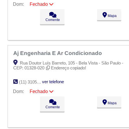
Dom:
Fechado
Seg:
09:00 - 18:00
Mapa
Ter:
09:00 - 18:00
Comente
Qua:
09:00 - 18:00
Qui:
09:00 - 18:00
Sex:
09:00 - 18:00
Sáb:
Fechado
Dom:
Fechado
Aj Engenharia E Ar Condicionado
Rua Doutor Luís Barreto, 105 - Bela Vista - São Paulo -
CEP: 01328-020
Endereço copiado!
ver telefone
(11) 3105-4153
Dom:
Fechado
Seg:
09:00 - 18:00
Mapa
Ter:
09:00 - 18:00
Comente
Qua:
09:00 - 18:00
Qui:
09:00 - 18:00
Sex:
09:00 - 18:00
Sáb:
Fechado