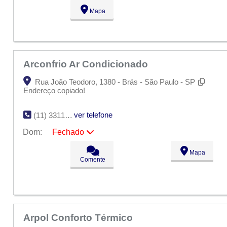
Mapa
Arconfrio Ar Condicionado
Rua João Teodoro, 1380 - Brás - São Paulo - SP
Endereço copiado!
ver telefone
(11) 3311-8580
Dom:
Fechado
Seg:
09:00 - 18:00
Mapa
Ter:
09:00 - 18:00
Comente
Qua:
09:00 - 18:00
Qui:
09:00 - 18:00
Sex:
09:00 - 18:00
Sáb:
Fechado
Dom:
Fechado
Arpol Conforto Térmico