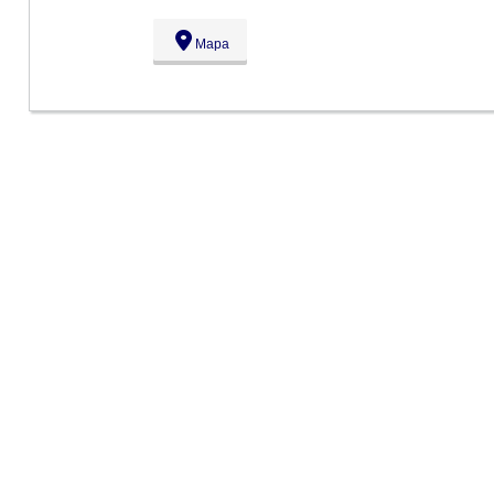
Qui:
09:00 - 18:00
Sex:
09:00 - 18:00
Mapa
Sáb:
Fechado
Dom:
Fechado