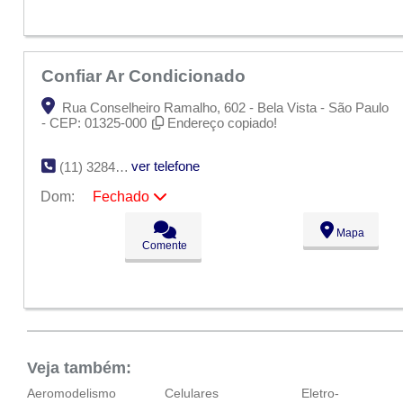
Sex:
09:00 - 18:00
Sáb:
Fechado
Dom:
Fechado
Confiar Ar Condicionado
Rua Conselheiro Ramalho, 602 - Bela Vista - São Paulo
- CEP: 01325-000
Endereço copiado!
ver telefone
(11) 3284-0788
Dom:
Fechado
Seg:
09:00 - 18:00
Mapa
Ter:
09:00 - 18:00
Comente
Qua:
09:00 - 18:00
Qui:
09:00 - 18:00
Sex:
09:00 - 18:00
Sáb:
Fechado
Dom:
Fechado
Veja também:
Aeromodelismo
Celulares
Eletro-