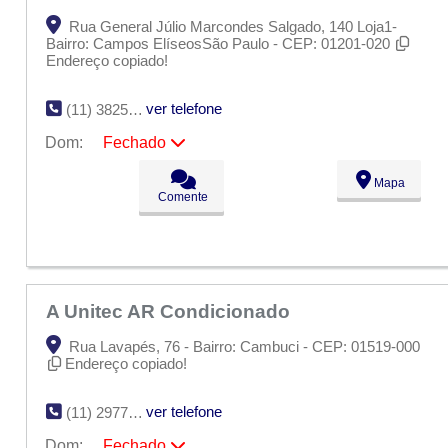
Rua General Júlio Marcondes Salgado, 140 Loja1-
Bairro: Campos ElíseosSão Paulo - CEP: 01201-020
Endereço copiado!
ver telefone
(11) 3825-5905
Dom:
Fechado
Seg:
09:00 - 18:00
Mapa
Ter:
09:00 - 18:00
Comente
Qua:
09:00 - 18:00
Qui:
09:00 - 18:00
Sex:
09:00 - 18:00
Sáb:
Fechado
Dom:
Fechado
A Unitec AR Condicionado
Rua Lavapés, 76 - Bairro: Cambuci - CEP: 01519-000
Endereço copiado!
ver telefone
(11) 2977-3519
Dom:
Fechado