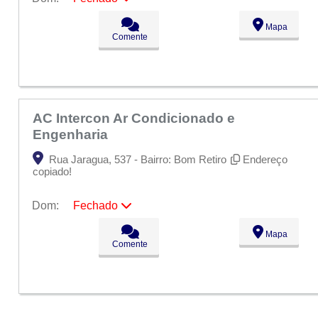
Seg:
09:00 - 18:00
Mapa
Ter:
09:00 - 18:00
Comente
Qua:
09:00 - 18:00
Qui:
09:00 - 18:00
Sex:
09:00 - 18:00
Sáb:
Fechado
Dom:
Fechado
AC Intercon Ar Condicionado e
Engenharia
Rua Jaragua, 537 - Bairro: Bom Retiro
Endereço
copiado!
Dom:
Fechado
Seg:
09:00 - 18:00
Mapa
Ter:
09:00 - 18:00
Comente
Qua:
09:00 - 18:00
Qui:
09:00 - 18:00
Sex:
09:00 - 18:00
Sáb:
Fechado
Dom:
Fechado