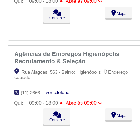
●
Qui:
09:00 - 18:00
Abre ás 09:00
Seg:
09:00 - 18:00
Mapa
Ter:
09:00 - 18:00
Comente
Qua:
09:00 - 18:00
●
Qui:
09:00 - 18:00
Abre ás 09:00
Sex:
09:00 - 18:00
Sáb:
Fechado
Dom:
Fechado
Agências de Empregos Higienópolis
Recrutamento & Seleção
Rua Alagoas, 563 - Bairro: Higienópolis
Endereço
copiado!
ver telefone
(11) 3666-5010
●
Qui:
09:00 - 18:00
Abre ás 09:00
Seg:
09:00 - 18:00
Mapa
Ter:
09:00 - 18:00
Comente
Qua:
09:00 - 18:00
●
Qui:
09:00 - 18:00
Abre ás 09:00
Sex:
09:00 - 18:00
Sáb:
Fechado