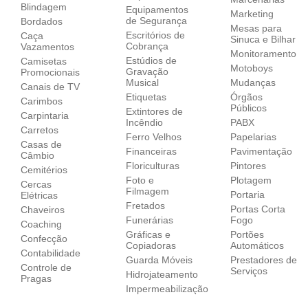
Blindagem
Equipamentos
Marketing
de Segurança
Bordados
Mesas para
Escritórios de
Caça
Sinuca e Bilhar
Cobrança
Vazamentos
Monitoramento
Estúdios de
Camisetas
Motoboys
Gravação
Promocionais
Musical
Mudanças
Canais de TV
Etiquetas
Órgãos
Carimbos
Públicos
Extintores de
Carpintaria
Incêndio
PABX
Carretos
Ferro Velhos
Papelarias
Casas de
Financeiras
Pavimentação
Câmbio
Floriculturas
Pintores
Cemitérios
Foto e
Plotagem
Cercas
Filmagem
Portaria
Elétricas
Fretados
Portas Corta
Chaveiros
Funerárias
Fogo
Coaching
Gráficas e
Portões
Confecção
Copiadoras
Automáticos
Contabilidade
Guarda Móveis
Prestadores de
Controle de
Serviços
Hidrojateamento
Pragas
Impermeabilização