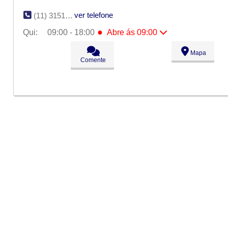
ver telefone
(11) 3151-3600
●
Qui:
09:00 - 18:00
Abre ás 09:00
Seg:
09:00 - 18:00
Mapa
Ter:
09:00 - 18:00
Comente
Qua:
09:00 - 18:00
●
Qui:
09:00 - 18:00
Abre ás 09:00
Sex:
09:00 - 18:00
Sáb:
Fechado
Dom:
Fechado