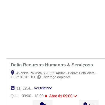
Delta Recursos Humanos & Serviçoss
Avenida Paulista, 726 17º Andar - Bairro: Bela Vista -
CEP: 01310-100
Endereço copiado!
ver telefone
(11) 3254-7640
●
Qui:
09:00 - 18:00
Abre ás 09:00
Seg:
09:00 - 18:00